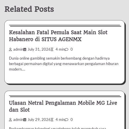
Related Posts
Uncategorized
Kesalahan Fatal Pemula Saat Main Slot
Habanero di SITUS AGENMX
admin
July 31, 2026
4 min
0
Dunia online gambling semakin berkembang dengan hadirnya
berbagai permainan digital yang menawarkan pengalaman hiburan
modern.…
Uncategorized
Ulasan Netral Pengalaman Mobile MG Live
dan Slot
admin
July 29, 2026
4 min
0
Perkembangan teknologi smartphone telah mengubah cara