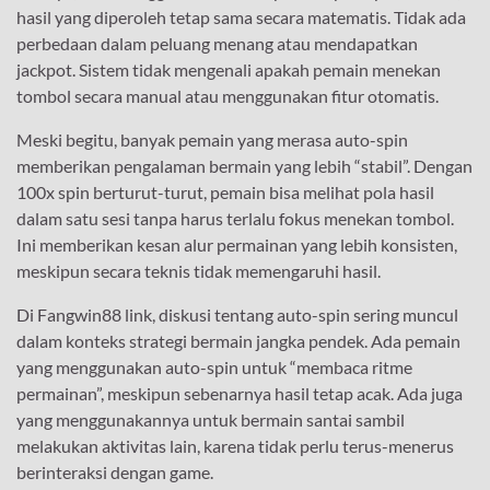
hasil yang diperoleh tetap sama secara matematis. Tidak ada
perbedaan dalam peluang menang atau mendapatkan
jackpot. Sistem tidak mengenali apakah pemain menekan
tombol secara manual atau menggunakan fitur otomatis.
Meski begitu, banyak pemain yang merasa auto-spin
memberikan pengalaman bermain yang lebih “stabil”. Dengan
100x spin berturut-turut, pemain bisa melihat pola hasil
dalam satu sesi tanpa harus terlalu fokus menekan tombol.
Ini memberikan kesan alur permainan yang lebih konsisten,
meskipun secara teknis tidak memengaruhi hasil.
Di Fangwin88 link, diskusi tentang auto-spin sering muncul
dalam konteks strategi bermain jangka pendek. Ada pemain
yang menggunakan auto-spin untuk “membaca ritme
permainan”, meskipun sebenarnya hasil tetap acak. Ada juga
yang menggunakannya untuk bermain santai sambil
melakukan aktivitas lain, karena tidak perlu terus-menerus
berinteraksi dengan game.