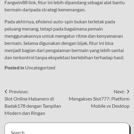
Fangwin88 link, fitur ini lebih dipandang sebagai alat bantu
bermain daripada strategi kemenangan.
Pada akhirnya, efisiensi auto-spin bukan terletak pada
peluang menang, tetapi pada bagaimana pemain
menggunakannya untuk mengatur ritme dan kenyamanan
bermain. Selama digunakan dengan bijak, fitur ini bisa
menjadi bagian dari pengalaman bermain yang lebih santai
dan terkontrol tanpa ekspektasi berlebihan terhadap hasil.
Posted in
Uncategorized
Post
Previous:
Next:
Slot Online Habanero di
Mengakses Slot777: Platform
navigation
Badak178 dengan Tampilan
Mobile vs Desktop
Modern dan Ringan
Search