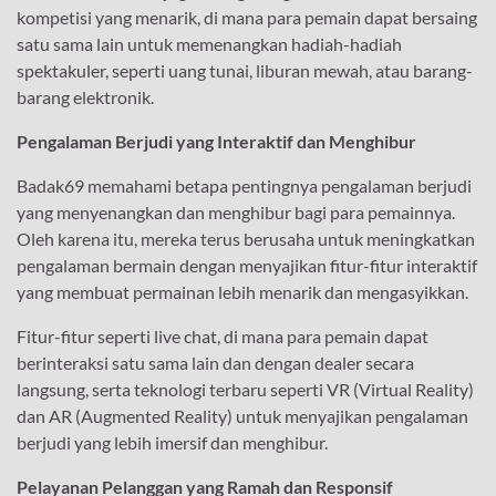
kompetisi yang menarik, di mana para pemain dapat bersaing
satu sama lain untuk memenangkan hadiah-hadiah
spektakuler, seperti uang tunai, liburan mewah, atau barang-
barang elektronik.
Pengalaman Berjudi yang Interaktif dan Menghibur
Badak69 memahami betapa pentingnya pengalaman berjudi
yang menyenangkan dan menghibur bagi para pemainnya.
Oleh karena itu, mereka terus berusaha untuk meningkatkan
pengalaman bermain dengan menyajikan fitur-fitur interaktif
yang membuat permainan lebih menarik dan mengasyikkan.
Fitur-fitur seperti live chat, di mana para pemain dapat
berinteraksi satu sama lain dan dengan dealer secara
langsung, serta teknologi terbaru seperti VR (Virtual Reality)
dan AR (Augmented Reality) untuk menyajikan pengalaman
berjudi yang lebih imersif dan menghibur.
Pelayanan Pelanggan yang Ramah dan Responsif