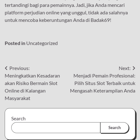
tertandingi bagi para pemainnya. Jadi, jika Anda mencari
platform perjudian online yang unggul, tidak ada salahnya
untuk mencoba keberuntungan Anda di Badak69!
Posted in
Uncategorized
Post
Previous:
Next:
Meningkatkan Kesadaran
Menjadi Pemain Profesional:
navigation
akan Risiko Bermain Slot
Pilih Situs Slot Terbaik untuk
Online di Kalangan
Mengasah Keterampilan Anda
Masyarakat
Search
Search