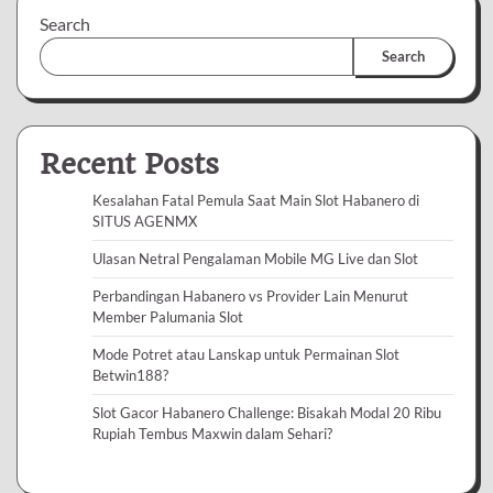
Search
Search
Recent Posts
Kesalahan Fatal Pemula Saat Main Slot Habanero di
SITUS AGENMX
Ulasan Netral Pengalaman Mobile MG Live dan Slot
Perbandingan Habanero vs Provider Lain Menurut
Member Palumania Slot
Mode Potret atau Lanskap untuk Permainan Slot
Betwin188?
Slot Gacor Habanero Challenge: Bisakah Modal 20 Ribu
Rupiah Tembus Maxwin dalam Sehari?