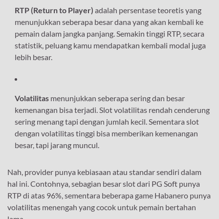
RTP (Return to Player)
adalah persentase teoretis yang
menunjukkan seberapa besar dana yang akan kembali ke
pemain dalam jangka panjang. Semakin tinggi RTP, secara
statistik, peluang kamu mendapatkan kembali modal juga
lebih besar.
Volatilitas
menunjukkan seberapa sering dan besar
kemenangan bisa terjadi. Slot volatilitas rendah cenderung
sering menang tapi dengan jumlah kecil. Sementara slot
dengan volatilitas tinggi bisa memberikan kemenangan
besar, tapi jarang muncul.
Nah, provider punya kebiasaan atau standar sendiri dalam
hal ini. Contohnya, sebagian besar slot dari PG Soft punya
RTP di atas 96%, sementara beberapa game Habanero punya
volatilitas menengah yang cocok untuk pemain bertahan
lama.