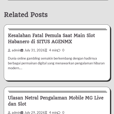
Related Posts
Uncategorized
Kesalahan Fatal Pemula Saat Main Slot
Habanero di SITUS AGENMX
admin
July 31, 2026
4 min
0
Dunia online gambling semakin berkembang dengan hadirnya
berbagai permainan digital yang menawarkan pengalaman hiburan
modern.…
Uncategorized
Ulasan Netral Pengalaman Mobile MG Live
dan Slot
admin
July 29, 2026
4 min
0