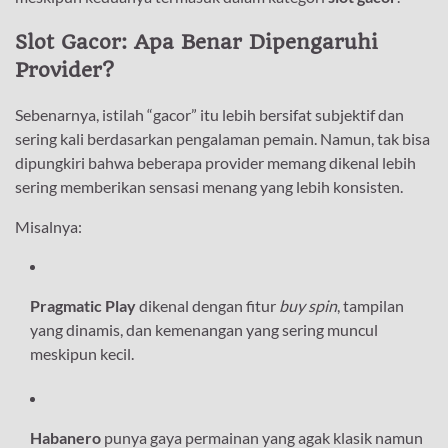
Slot Gacor: Apa Benar Dipengaruhi
Provider?
Sebenarnya, istilah “gacor” itu lebih bersifat subjektif dan
sering kali berdasarkan pengalaman pemain. Namun, tak bisa
dipungkiri bahwa beberapa provider memang dikenal lebih
sering memberikan sensasi menang yang lebih konsisten.
Misalnya:
Pragmatic Play
dikenal dengan fitur
buy spin
, tampilan
yang dinamis, dan kemenangan yang sering muncul
meskipun kecil.
Habanero
punya gaya permainan yang agak klasik namun