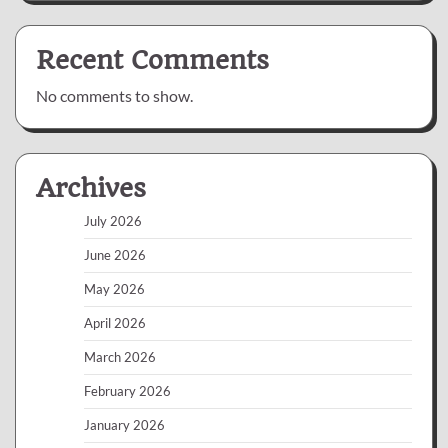
Recent Comments
No comments to show.
Archives
July 2026
June 2026
May 2026
April 2026
March 2026
February 2026
January 2026