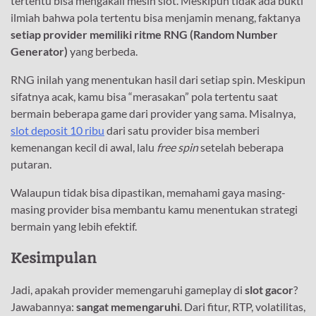
tertentu bisa mengakali mesin slot. Meskipun tidak ada bukti
ilmiah bahwa pola tertentu bisa menjamin menang, faktanya
setiap provider memiliki ritme RNG (Random Number
Generator)
yang berbeda.
RNG inilah yang menentukan hasil dari setiap spin. Meskipun
sifatnya acak, kamu bisa “merasakan” pola tertentu saat
bermain beberapa game dari provider yang sama. Misalnya,
slot deposit 10 ribu
dari satu provider bisa memberi
kemenangan kecil di awal, lalu
free spin
setelah beberapa
putaran.
Walaupun tidak bisa dipastikan, memahami gaya masing-
masing provider bisa membantu kamu menentukan strategi
bermain yang lebih efektif.
Kesimpulan
Jadi, apakah provider memengaruhi gameplay di
slot gacor
?
Jawabannya:
sangat memengaruhi
. Dari fitur, RTP, volatilitas,