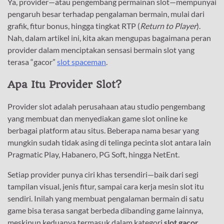
Ya, provider—atau pengembang permainan slot—mempunyai
pengaruh besar terhadap pengalaman bermain, mulai dari
grafik, fitur bonus, hingga tingkat RTP (
Return to Player
).
Nah, dalam artikel ini, kita akan mengupas bagaimana peran
provider dalam menciptakan sensasi bermain slot yang
terasa “gacor”
slot spaceman
.
Apa Itu Provider Slot?
Provider slot adalah perusahaan atau studio pengembang
yang membuat dan menyediakan game slot online ke
berbagai platform atau situs. Beberapa nama besar yang
mungkin sudah tidak asing di telinga pecinta slot antara lain
Pragmatic Play, Habanero, PG Soft, hingga NetEnt.
Setiap provider punya ciri khas tersendiri—baik dari segi
tampilan visual, jenis fitur, sampai cara kerja mesin slot itu
sendiri. Inilah yang membuat pengalaman bermain di satu
game bisa terasa sangat berbeda dibanding game lainnya,
meskipun keduanya termasuk dalam kategori
slot gacor
.