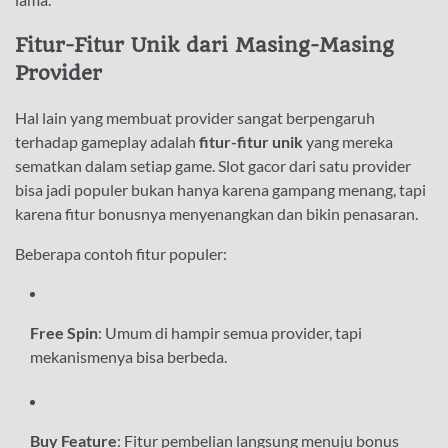
Fitur-Fitur Unik dari Masing-Masing
Provider
Hal lain yang membuat provider sangat berpengaruh
terhadap gameplay adalah
fitur-fitur unik
yang mereka
sematkan dalam setiap game. Slot gacor dari satu provider
bisa jadi populer bukan hanya karena gampang menang, tapi
karena fitur bonusnya menyenangkan dan bikin penasaran.
Beberapa contoh fitur populer:
Free Spin
: Umum di hampir semua provider, tapi
mekanismenya bisa berbeda.
Buy Feature
: Fitur pembelian langsung menuju bonus