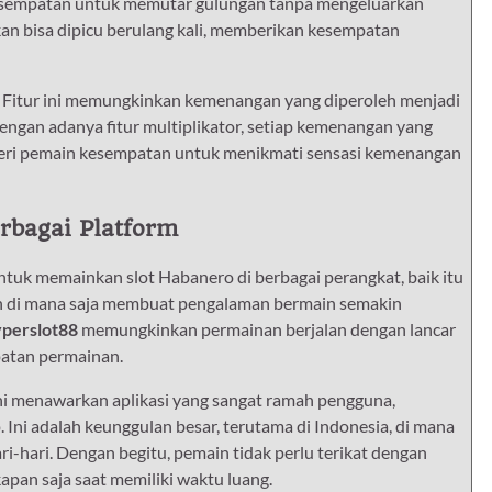
kesempatan untuk memutar gulungan tanpa mengeluarkan
kan bisa dipicu berulang kali, memberikan kesempatan
k. Fitur ini memungkinkan kemenangan yang diperoleh menjadi
engan adanya fitur multiplikator, setiap kemenangan yang
eri pemain kesempatan untuk menikmati sensasi kemenangan
rbagai Platform
uk memainkan slot Habanero di berbagai perangkat, baik itu
an di mana saja membuat pengalaman bermain semakin
perslot88
memungkinkan permainan berjalan dengan lancar
patan permainan.
ini menawarkan aplikasi yang sangat ramah pengguna,
Ini adalah keunggulan besar, terutama di Indonesia, di mana
-hari. Dengan begitu, pemain tidak perlu terikat dengan
pan saja saat memiliki waktu luang.