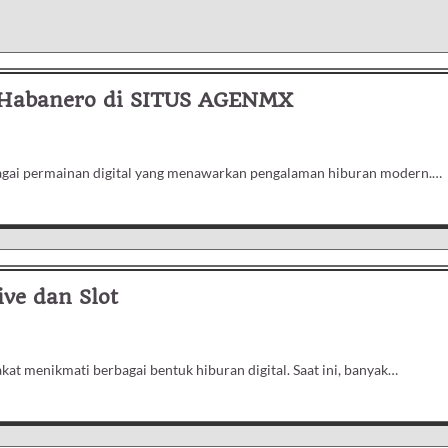
t Habanero di SITUS AGENMX
agai permainan digital yang menawarkan pengalaman hiburan modern.…
ve dan Slot
t menikmati berbagai bentuk hiburan digital. Saat ini, banyak…