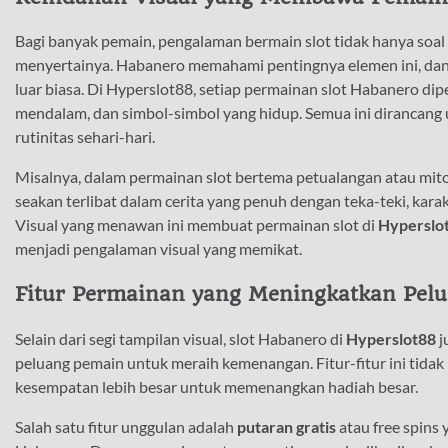
Bagi banyak pemain, pengalaman bermain slot tidak hanya soal p
menyertainya. Habanero memahami pentingnya elemen ini, dan
luar biasa. Di Hyperslot88, setiap permainan slot Habanero dip
mendalam, dan simbol-simbol yang hidup. Semua ini dirancang
rutinitas sehari-hari.
Misalnya, dalam permainan slot bertema petualangan atau mito
seakan terlibat dalam cerita yang penuh dengan teka-teki, karak
Visual yang menawan ini membuat permainan slot di
Hyperslo
menjadi pengalaman visual yang memikat.
Fitur Permainan yang Meningkatkan Pe
Selain dari segi tampilan visual, slot Habanero di
Hyperslot88
j
peluang pemain untuk meraih kemenangan. Fitur-fitur ini tid
kesempatan lebih besar untuk memenangkan hadiah besar.
Salah satu fitur unggulan adalah
putaran gratis
atau free spins 