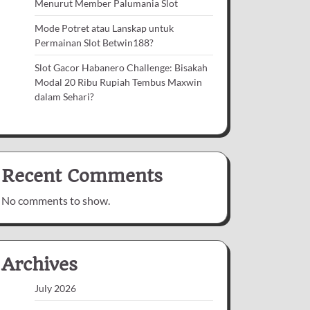
Menurut Member Palumania Slot
Mode Potret atau Lanskap untuk
Permainan Slot Betwin188?
Slot Gacor Habanero Challenge: Bisakah
Modal 20 Ribu Rupiah Tembus Maxwin
dalam Sehari?
Recent Comments
No comments to show.
Archives
July 2026