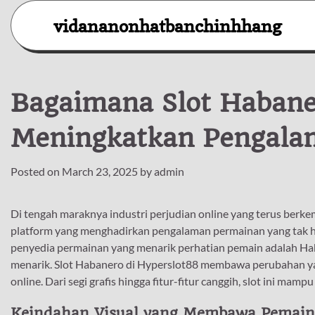
Skip
vidananonhatbanchinhhang
to
content
Bagaimana Slot Habane
Meningkatkan Pengala
Posted on
March 23, 2025
by
admin
Di tengah maraknya industri perjudian online yang terus berke
platform yang menghadirkan pengalaman permainan yang tak han
penyedia permainan yang menarik perhatian pemain adalah Haban
menarik. Slot Habanero di Hyperslot88 membawa perubahan yan
online. Dari segi grafis hingga fitur-fitur canggih, slot ini 
Keindahan Visual yang Membawa Pemain 