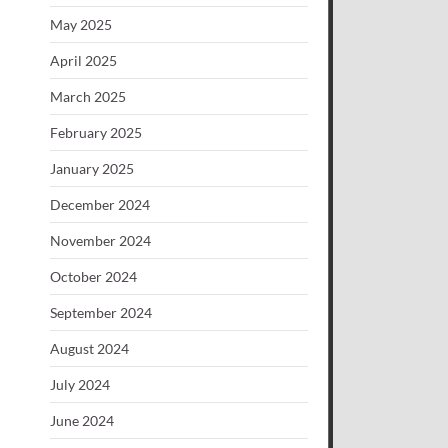
May 2025
April 2025
March 2025
February 2025
January 2025
December 2024
November 2024
October 2024
September 2024
August 2024
July 2024
June 2024