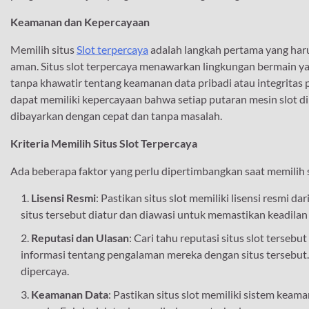
Keamanan dan Kepercayaan
Memilih situs
Slot terpercaya
adalah langkah pertama yang harus
aman. Situs slot terpercaya menawarkan lingkungan bermain y
tanpa khawatir tentang keamanan data pribadi atau integritas 
dapat memiliki kepercayaan bahwa setiap putaran mesin slot 
dibayarkan dengan cepat dan tanpa masalah.
Kriteria Memilih Situs Slot Terpercaya
Ada beberapa faktor yang perlu dipertimbangkan saat memilih si
Lisensi Resmi
: Pastikan situs slot memiliki lisensi resmi d
situs tersebut diatur dan diawasi untuk memastikan keadil
Reputasi dan Ulasan
: Cari tahu reputasi situs slot tersebu
informasi tentang pengalaman mereka dengan situs tersebut. 
dipercaya.
Keamanan Data
: Pastikan situs slot memiliki sistem keam