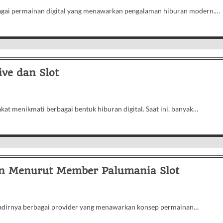
agai permainan digital yang menawarkan pengalaman hiburan modern.…
ve dan Slot
t menikmati berbagai bentuk hiburan digital. Saat ini, banyak…
in Menurut Member Palumania Slot
hadirnya berbagai provider yang menawarkan konsep permainan…