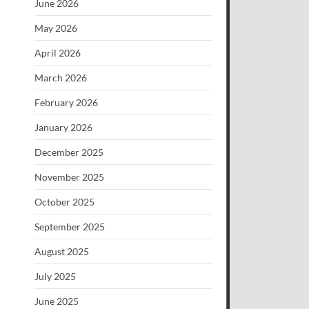
June 2026
May 2026
April 2026
March 2026
February 2026
January 2026
December 2025
November 2025
October 2025
September 2025
August 2025
July 2025
June 2025