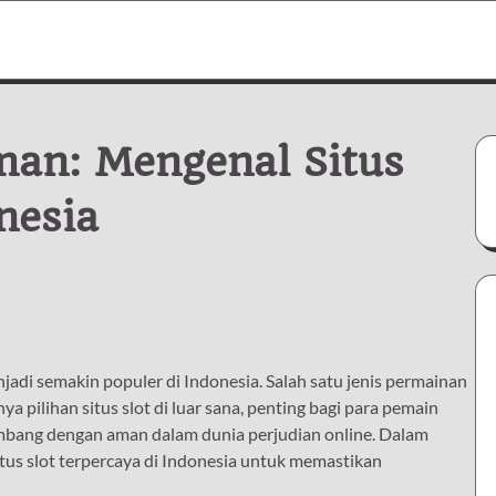
an: Mengenal Situs
nesia
njadi semakin populer di Indonesia. Salah satu jenis permainan
a pilihan situs slot di luar sana, penting bagi para pemain
embang dengan aman dalam dunia perjudian online. Dalam
itus slot terpercaya di Indonesia untuk memastikan