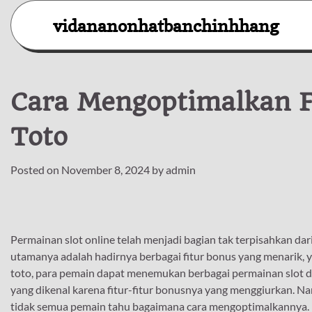
Skip
vidananonhatbanchinhhang
to
content
Cara Mengoptimalkan Fi
Toto
Posted on
November 8, 2024
by
admin
Permainan slot online telah menjadi bagian tak terpisahkan dari 
utamanya adalah hadirnya berbagai fitur bonus yang menarik, 
toto, para pemain dapat menemukan berbagai permainan slot d
yang dikenal karena fitur-fitur bonusnya yang menggiurkan. N
tidak semua pemain tahu bagaimana cara mengoptimalkannya.