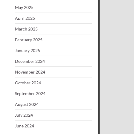
May 2025
April 2025
March 2025
February 2025
January 2025
December 2024
November 2024
October 2024
September 2024
August 2024
July 2024
June 2024