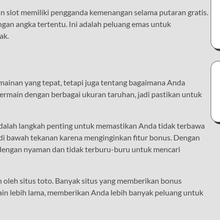
n slot memiliki pengganda kemenangan selama putaran gratis.
ngan angka tertentu. Ini adalah peluang emas untuk
ak.
ainan yang tepat, tetapi juga tentang bagaimana Anda
ermain dengan berbagai ukuran taruhan, jadi pastikan untuk
dalah langkah penting untuk memastikan Anda tidak terbawa
 di bawah tekanan karena menginginkan fitur bonus. Dengan
 dengan nyaman dan tidak terburu-buru untuk mencari
 oleh situs toto. Banyak situs yang memberikan bonus
in lebih lama, memberikan Anda lebih banyak peluang untuk