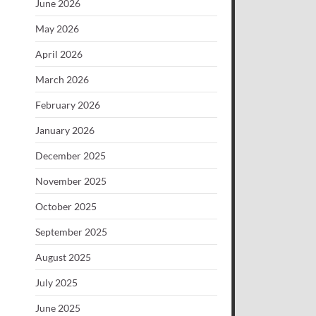
June 2026
May 2026
April 2026
March 2026
February 2026
January 2026
December 2025
November 2025
October 2025
September 2025
August 2025
July 2025
June 2025