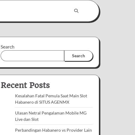
Search
Search
Recent Posts
Kesalahan Fatal Pemula Saat Main Slot
Habanero di SITUS AGENMX
Ulasan Netral Pengalaman Mobile MG
Live dan Slot
Perbandingan Habanero vs Provider Lain