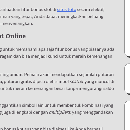
nfaatkan fitur bonus slot di
situs toto
secara efektif,
aman yang tepat, Anda dapat meningkatkan peluang
h menyenangkan.
ot Online
g untuk memahami apa saja fitur bonus yang biasanya ada
t beragam dan bisa menjadi kunci untuk meraih kemenangan
g paling umum. Pemain akan mendapatkan sejumlah putaran
 putaran gratis dipicu oleh simbol
scatter
yang muncul di
n untuk meraih kemenangan besar tanpa mengurangi saldo
nggantikan simbol lain untuk membentuk kombinasi yang
g
juga dilengkapi dengan
multipliers
, yang menggandakan
n bonus khusus yang bisa diakses jika Anda berhasil