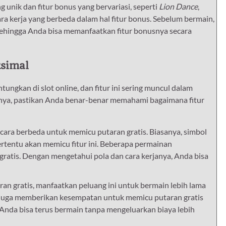
g unik dan fitur bonus yang bervariasi, seperti
Lion Dance
,
ra kerja yang berbeda dalam hal fitur bonus. Sebelum bermain,
ehingga Anda bisa memanfaatkan fitur bonusnya secara
ksimal
tungkan di slot online, dan fitur ini sering muncul dalam
ya, pastikan Anda benar-benar memahami bagaimana fitur
i cara berbeda untuk memicu putaran gratis. Biasanya, simbol
rtentu akan memicu fitur ini. Beberapa permainan
ratis. Dengan mengetahui pola dan cara kerjanya, Anda bisa
an gratis, manfaatkan peluang ini untuk bermain lebih lama
juga memberikan kesempatan untuk memicu putaran gratis
, Anda bisa terus bermain tanpa mengeluarkan biaya lebih