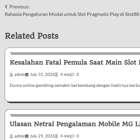
Post
Previous:
Rahasia Pengaturan Modal untuk Slot Pragmatic Play di Slot88
navigation
Related Posts
Uncategorized
Kesalahan Fatal Pemula Saat Main Slo
admin
July 31, 2026
4 min
0
Dunia online gambling semakin berkembang dengan hadirnya berb
Uncategorized
Ulasan Netral Pengalaman Mobile MG Li
admin
July 29, 2026
4 min
0