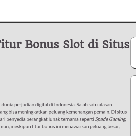
tur Bonus Slot di Situs
dunia perjudian digital di Indonesia. Salah satu alasan
yang bisa meningkatkan peluang kemenangan pemain. Di situs
ari penyedia perangkat lunak ternama seperti
Spade Gaming
,
amun, meskipun fitur bonus ini menawarkan peluang besar,