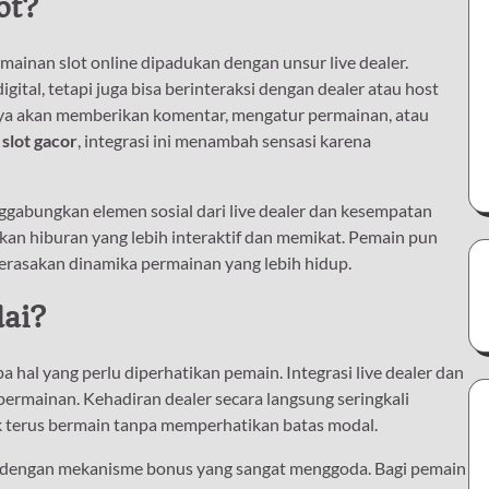
ot?
rmainan slot online dipadukan dengan unsur live dealer.
gital, tetapi juga bisa berinteraksi dengan dealer atau host
sanya akan memberikan komentar, mengatur permainan, atau
r
slot gacor
, integrasi ini menambah sensasi karena
abungkan elemen sosial dari live dealer dan kesempatan
kan hiburan yang lebih interaktif dan memikat. Pemain pun
erasakan dinamika permainan yang lebih hidup.
dai?
al yang perlu diperhatikan pemain. Integrasi live dealer dan
ermainan. Kehadiran dealer secara langsung seringkali
k terus bermain tanpa memperhatikan batas modal.
or” dengan mekanisme bonus yang sangat menggoda. Bagi pemain