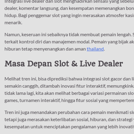
Integrasi live dealer dan slot menghadirkan sensasi yang sebel
dealer, komentar langsung, dan kesempatan memenangkan bon
hidup. Bagi penggemar slot yang ingin merasakan atmosfer kasi
menarik.
Namun, keseruan ini sebaiknya tidak membuat pemain lengah. Sa
terkait kontrol diri dan manajemen modal. Pemain yang bijak ak
hiburan tetap menyenangkan dan aman
thailand
.
Masa Depan Slot & Live Dealer
Melihat tren ini, bisa diprediksi bahwa integrasi slot gacor dan
semakin canggih, ditambah inovasi fitur interaktif, memungki
tidak lama lagi, kita akan melihat berbagai variasi permainan sl
games, turnamen interaktif, hingga fitur sosial yang memperte
Tren ini juga menandakan perubahan cara pemain menikmati sl
tetapi juga merasakan keterlibatan sosial, hiburan, dan strate
kesempatan untuk menciptakan pengalaman yang lebih inovatif