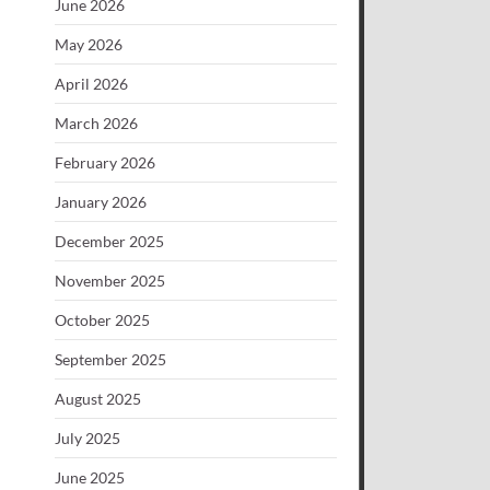
June 2026
May 2026
April 2026
March 2026
February 2026
January 2026
December 2025
November 2025
October 2025
September 2025
August 2025
July 2025
June 2025