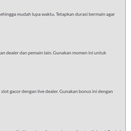
 sehingga mudah lupa waktu. Tetapkan durasi bermain agar
ngan dealer dan pemain lain. Gunakan momen ini untuk
ot gacor dengan live dealer. Gunakan bonus ini dengan