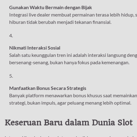
Gunakan Waktu Bermain dengan Bijak
Integrasi live dealer membuat permainan terasa lebih hidup,
hiburan tidak berubah menjadi tekanan finansial.
Nikmati Interaksi Sosial
Salah satu keunggulan tren ini adalah interaksi langsung de
bersenang-senang, bukan hanya fokus pada kemenangan.
Manfaatkan Bonus Secara Strategis
Banyak platform menawarkan bonus khusus saat memainkan sl
strategi, bukan impuls, agar peluang menang lebih optimal.
Keseruan Baru dalam Dunia Slot