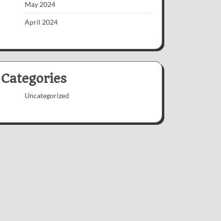
May 2024
April 2024
Categories
Uncategorized