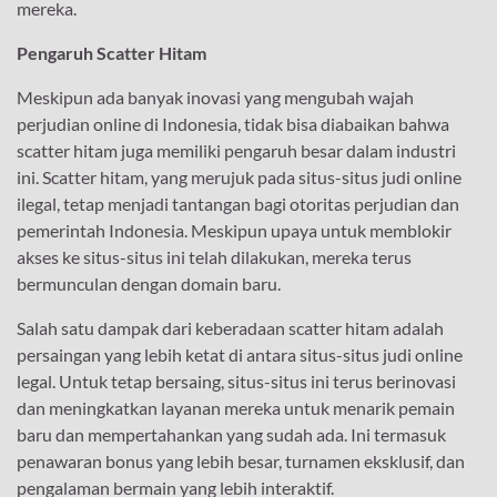
mereka.
Pengaruh Scatter Hitam
Meskipun ada banyak inovasi yang mengubah wajah
perjudian online di Indonesia, tidak bisa diabaikan bahwa
scatter hitam juga memiliki pengaruh besar dalam industri
ini. Scatter hitam, yang merujuk pada situs-situs judi online
ilegal, tetap menjadi tantangan bagi otoritas perjudian dan
pemerintah Indonesia. Meskipun upaya untuk memblokir
akses ke situs-situs ini telah dilakukan, mereka terus
bermunculan dengan domain baru.
Salah satu dampak dari keberadaan scatter hitam adalah
persaingan yang lebih ketat di antara situs-situs judi online
legal. Untuk tetap bersaing, situs-situs ini terus berinovasi
dan meningkatkan layanan mereka untuk menarik pemain
baru dan mempertahankan yang sudah ada. Ini termasuk
penawaran bonus yang lebih besar, turnamen eksklusif, dan
pengalaman bermain yang lebih interaktif.