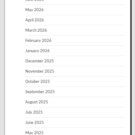
May 2026
April 2026
March 2026
February 2026
January 2026
December 2025
November 2025
October 2025
September 2025
August 2025
July 2025
June 2025
May 2025