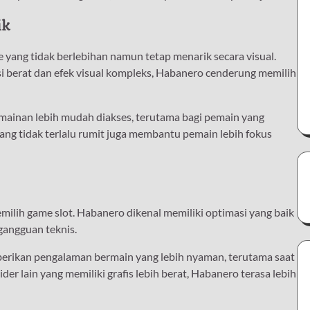
ik
 yang tidak berlebihan namun tetap menarik secara visual.
i berat dan efek visual kompleks, Habanero cenderung memilih
rmainan lebih mudah diakses, terutama bagi pemain yang
ang tidak terlalu rumit juga membantu pemain lebih fokus
milih game slot. Habanero dikenal memiliki optimasi yang baik
gangguan teknis.
memberikan pengalaman bermain yang lebih nyaman, terutama saat
r lain yang memiliki grafis lebih berat, Habanero terasa lebih