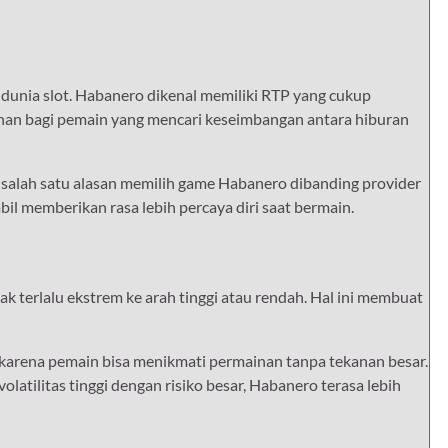
m dunia slot. Habanero dikenal memiliki RTP yang cukup
lihan bagi pemain yang mencari keseimbangan antara hiburan
alah satu alasan memilih game Habanero dibanding provider
l memberikan rasa lebih percaya diri saat bermain.
k terlalu ekstrem ke arah tinggi atau rendah. Hal ini membuat
i karena pemain bisa menikmati permainan tanpa tekanan besar.
latilitas tinggi dengan risiko besar, Habanero terasa lebih