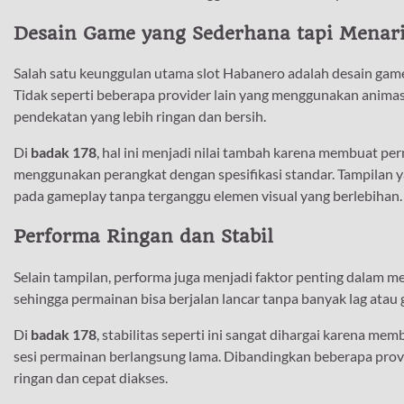
Desain Game yang Sederhana tapi Menar
Salah satu keunggulan utama slot Habanero adalah desain game
Tidak seperti beberapa provider lain yang menggunakan animas
pendekatan yang lebih ringan dan bersih.
Di
badak 178
, hal ini menjadi nilai tambah karena membuat pe
menggunakan perangkat dengan spesifikasi standar. Tampilan y
pada gameplay tanpa terganggu elemen visual yang berlebihan.
Performa Ringan dan Stabil
Selain tampilan, performa juga menjadi faktor penting dalam me
sehingga permainan bisa berjalan lancar tanpa banyak lag atau 
Di
badak 178
, stabilitas seperti ini sangat dihargai karena 
sesi permainan berlangsung lama. Dibandingkan beberapa provide
ringan dan cepat diakses.