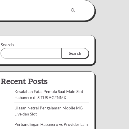
Search
Search
Recent Posts
Kesalahan Fatal Pemula Saat Main Slot
Habanero di SITUS AGENMX
Ulasan Netral Pengalaman Mobile MG
Live dan Slot
Perbandingan Habanero vs Provider Lain