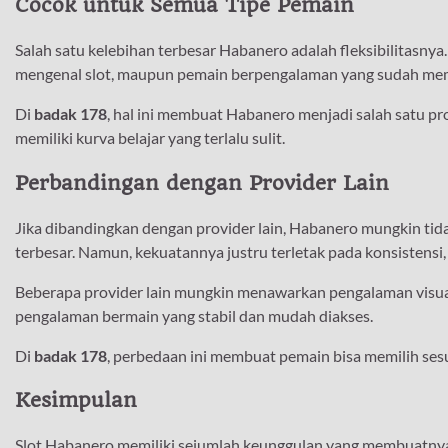
Cocok untuk Semua Tipe Pemain
Salah satu kelebihan terbesar Habanero adalah fleksibilitasny
mengenal slot, maupun pemain berpengalaman yang sudah m
Di
badak 178
, hal ini membuat Habanero menjadi salah satu pr
memiliki kurva belajar yang terlalu sulit.
Perbandingan dengan Provider Lain
Jika dibandingkan dengan provider lain, Habanero mungkin tidak
terbesar. Namun, kekuatannya justru terletak pada konsistens
Beberapa provider lain mungkin menawarkan pengalaman visual 
pengalaman bermain yang stabil dan mudah diakses.
Di
badak 178
, perbedaan ini membuat pemain bisa memilih ses
Kesimpulan
Slot Habanero memiliki sejumlah keunggulan yang membuatnya 