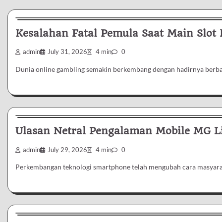
Uncategorized
Kesalahan Fatal Pemula Saat Main Slo
admin
July 31, 2026
4 min
0
Dunia online gambling semakin berkembang dengan hadirnya berb
Uncategorized
Ulasan Netral Pengalaman Mobile MG Li
admin
July 29, 2026
4 min
0
Perkembangan teknologi smartphone telah mengubah cara masyaraka
Uncategorized