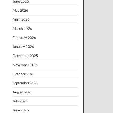
June 2026
May 2026
April 2026
March 2026
February 2026
January 2026
December 2025
November 2025
October 2025
September 2025
August 2025
July 2025
June 2025