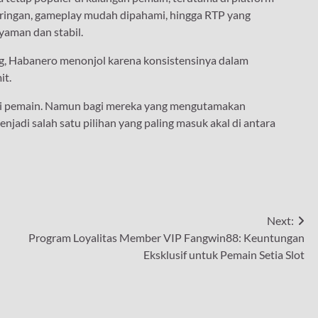
a ringan, gameplay mudah dipahami, hingga RTP yang
aman dan stabil.
g, Habanero menonjol karena konsistensinya dalam
it.
ensi pemain. Namun bagi mereka yang mengutamakan
jadi salah satu pilihan yang paling masuk akal di antara
Next:
Program Loyalitas Member VIP Fangwin88: Keuntungan
Eksklusif untuk Pemain Setia Slot