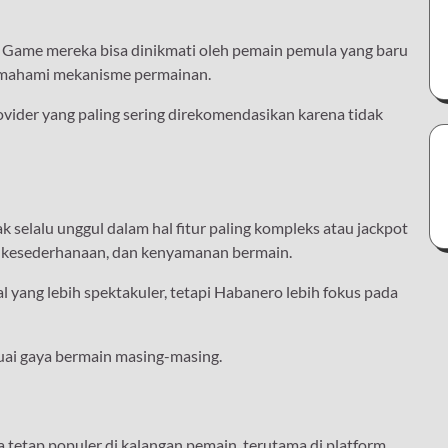
a. Game mereka bisa dinikmati oleh pemain pemula yang baru
emahami mekanisme permainan.
ovider yang paling sering direkomendasikan karena tidak
 selalu unggul dalam hal fitur paling kompleks atau jackpot
i, kesederhanaan, dan kenyamanan bermain.
yang lebih spektakuler, tetapi Habanero lebih fokus pada
uai gaya bermain masing-masing.
tetap populer di kalangan pemain, terutama di platform