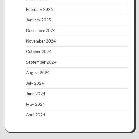
February 2025
January 2025
December 2024
November 2024
October 2024
September 2024
August 2024
July 2024
June 2024
May 2024
April 2024