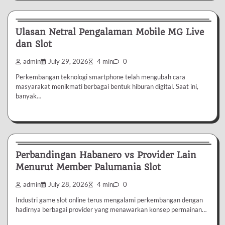
Uncategorized
Ulasan Netral Pengalaman Mobile MG Live
dan Slot
admin
July 29, 2026
4 min
0
Perkembangan teknologi smartphone telah mengubah cara
masyarakat menikmati berbagai bentuk hiburan digital. Saat ini,
banyak…
Uncategorized
Perbandingan Habanero vs Provider Lain
Menurut Member Palumania Slot
admin
July 28, 2026
4 min
0
Industri game slot online terus mengalami perkembangan dengan
hadirnya berbagai provider yang menawarkan konsep permainan…