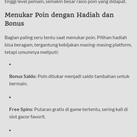
tinggi level pemain, semakin besar rasio poin yang didapat.
Menukar Poin dengan Hadiah dan
Bonus
Bagian paling seru tentu saat menukar poin. Pilihan hadiah
bisa beragam, tergantung kebijakan masing-masing platform,
tetapi umumnya meliputi:
Bonus Saldo
: Poin ditukar menjadi saldo tambahan untuk
bermain.
Free Spins
: Putaran gratis di game tertentu, sering kali di
slot gacor favorit.