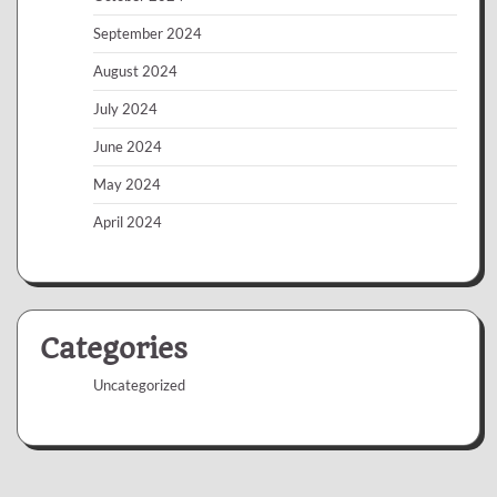
September 2024
August 2024
July 2024
June 2024
May 2024
April 2024
Categories
Uncategorized