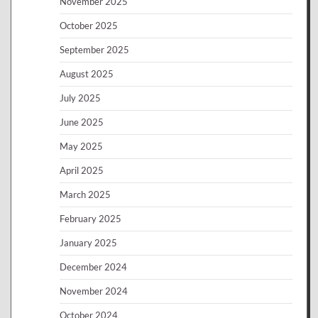
November 2025
October 2025
September 2025
August 2025
July 2025
June 2025
May 2025
April 2025
March 2025
February 2025
January 2025
December 2024
November 2024
October 2024