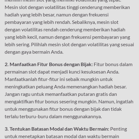
Mesin slot dengan volatilitas tinggi cenderung memberikan
hadiah yang lebih besar, namun dengan frekuensi
pembayaran yang lebih rendah. Sebaliknya, mesin slot
dengan volatilitas rendah cenderung memberikan hadiah
yang lebih kecil, namun dengan frekuensi pembayaran yang
lebih sering. Pilihlah mesin slot dengan volatilitas yang sesuai
dengan gaya bermain Anda.
2. Manfaatkan Fitur Bonus dengan Bijak:
Fitur bonus dalam
permainan slot dapat menjadi kunci kesuksesan Anda.
Manfaatkanlah fitur-fitur ini sebaik mungkin untuk
meningkatkan peluang Anda memenangkan hadiah besar.
Jangan ragu untuk memanfaatkan putaran gratis dan
mengaktifkan fitur bonus sesering mungkin. Namun, ingatlah
untuk menggunakan fitur bonus dengan bijak dan tidak
terlalu terburu-buru dalam menggunakannya.
3. Tentukan Batasan Modal dan Waktu Bermain:
Penting
untuk menetapkan batasan modal dan waktu bermain