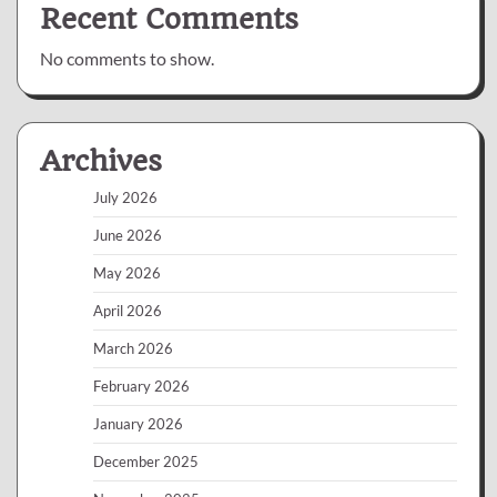
Recent Comments
No comments to show.
Archives
July 2026
June 2026
May 2026
April 2026
March 2026
February 2026
January 2026
December 2025