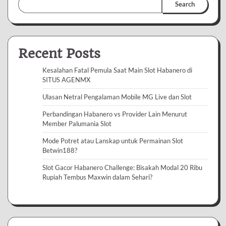
Search
Recent Posts
Kesalahan Fatal Pemula Saat Main Slot Habanero di
SITUS AGENMX
Ulasan Netral Pengalaman Mobile MG Live dan Slot
Perbandingan Habanero vs Provider Lain Menurut
Member Palumania Slot
Mode Potret atau Lanskap untuk Permainan Slot
Betwin188?
Slot Gacor Habanero Challenge: Bisakah Modal 20 Ribu
Rupiah Tembus Maxwin dalam Sehari?