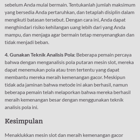
sebelum Anda mulai bermain. Tentukanlah jumlah maksimum
yang bersedia Anda pertaruhkan, dan tetaplah disiplin dalam
mengikuti batasan tersebut. Dengan cara ini, Anda dapat
menghindari risiko kehilangan uang lebih dari yang Anda
mampu, dan menjaga agar bermain tetap menyenangkan dan
tidak menjadi beban.
4. Gunakan Teknik Analisis Pola:
Beberapa pemain percaya
bahwa dengan menganalisis pola putaran mesin slot, mereka
dapat menemukan pola atau tren tertentu yang dapat
membantu mereka meraih kemenangan gacor. Meskipun
tidak ada jaminan bahwa metode ini akan berhasil, namun
beberapa pemain telah melaporkan bahwa mereka berhasil
meraih kemenangan besar dengan menggunakan teknik
analisis pola ini.
Kesimpulan
Menaklukkan mesin slot dan meraih kemenangan gacor