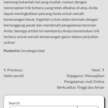
memang bukanlah hal yang mudah, namun dengan
menerapkan trik terbaru yang telah dibahas di atas, Anda
dapat meningkatkan peluang Anda untuk meraih
kemenangan besar. Ingatlah untuk selalu bermain dengan
bertanggung jawab dan menikmati pengalaman bermain
Anda. Semoga artikel ini membantu Anda menemukan trik
terbaru untuk meraih kemenangan gacor dalam perjudian
online!
Posted in
Uncategorized
Post
Previous:
Next:
Hello world!
Rajagacor: Menyajikan
navigation
Pengalaman Judi Online
Berkualitas Tinggi dan Aman
Search