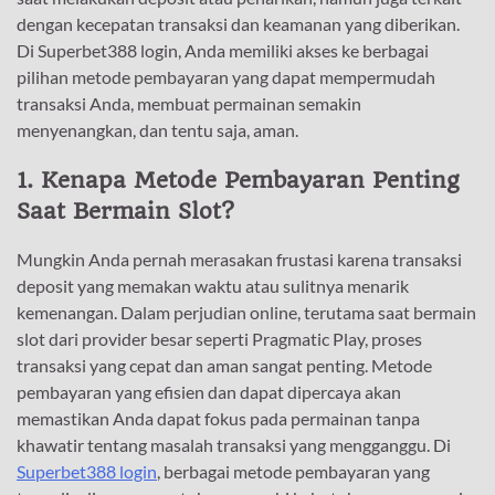
dengan kecepatan transaksi dan keamanan yang diberikan.
Di Superbet388 login, Anda memiliki akses ke berbagai
pilihan metode pembayaran yang dapat mempermudah
transaksi Anda, membuat permainan semakin
menyenangkan, dan tentu saja, aman.
1. Kenapa Metode Pembayaran Penting
Saat Bermain Slot?
Mungkin Anda pernah merasakan frustasi karena transaksi
deposit yang memakan waktu atau sulitnya menarik
kemenangan. Dalam perjudian online, terutama saat bermain
slot dari provider besar seperti Pragmatic Play, proses
transaksi yang cepat dan aman sangat penting. Metode
pembayaran yang efisien dan dapat dipercaya akan
memastikan Anda dapat fokus pada permainan tanpa
khawatir tentang masalah transaksi yang mengganggu. Di
Superbet388 login
, berbagai metode pembayaran yang