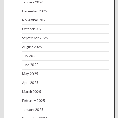
January 2026
December 2025
November 2025
October 2025
September 2025
August 2025
July 2025
June 2025
May 2025
April 2025
March 2025
February 2025
January 2025