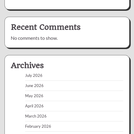
Recent Comments
No comments to show.
Archives
July 2026
June 2026
May 2026
April 2026
March 2026
February 2026