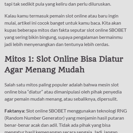
tapi tak sedikit pula yang keliru dan perlu diluruskan.
Kalau kamu termasuk pemain slot online atau baru ingin
mulai, artikel ini cocok banget untuk kamu baca. Kita akan
kupas beberapa mitos dan fakta seputar slot online SBOBET
yang sering bikin bingung, supaya pengalaman bermainmu
jadi lebih menyenangkan dan tentunya lebih cerdas.
Mitos 1: Slot Online Bisa Diatur
Agar Menang Mudah
Salah satu mitos paling populer adalah bahwa mesin slot
online bisa “diatur” atau dimanipulasi oleh pihak penyedia
agar pemain mudah menang, atau sebaliknya, dipersulit.
Faktanya:
Slot online SBOBET menggunakan teknologi RNG
(Random Number Generator) yang menjamin hasil putaran
benar-benar acak dan adil. Tidak ada pihak yang bisa
mengatur hasil kemenangan secara sengaja. Jadi, jangan