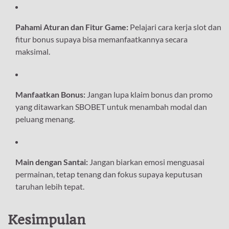
Pahami Aturan dan Fitur Game:
Pelajari cara kerja slot dan
fitur bonus supaya bisa memanfaatkannya secara
maksimal.
Manfaatkan Bonus:
Jangan lupa klaim bonus dan promo
yang ditawarkan SBOBET untuk menambah modal dan
peluang menang.
Main dengan Santai:
Jangan biarkan emosi menguasai
permainan, tetap tenang dan fokus supaya keputusan
taruhan lebih tepat.
Kesimpulan