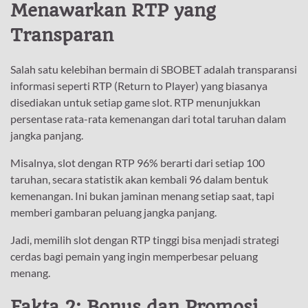
Menawarkan RTP yang
Transparan
Salah satu kelebihan bermain di SBOBET adalah transparansi
informasi seperti RTP (Return to Player) yang biasanya
disediakan untuk setiap game slot. RTP menunjukkan
persentase rata-rata kemenangan dari total taruhan dalam
jangka panjang.
Misalnya, slot dengan RTP 96% berarti dari setiap 100
taruhan, secara statistik akan kembali 96 dalam bentuk
kemenangan. Ini bukan jaminan menang setiap saat, tapi
memberi gambaran peluang jangka panjang.
Jadi, memilih slot dengan RTP tinggi bisa menjadi strategi
cerdas bagi pemain yang ingin memperbesar peluang
menang.
Fakta 2: Bonus dan Promosi