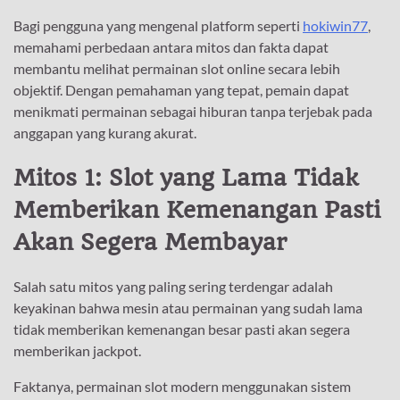
Bagi pengguna yang mengenal platform seperti
hokiwin77
,
memahami perbedaan antara mitos dan fakta dapat
membantu melihat permainan slot online secara lebih
objektif. Dengan pemahaman yang tepat, pemain dapat
menikmati permainan sebagai hiburan tanpa terjebak pada
anggapan yang kurang akurat.
Mitos 1: Slot yang Lama Tidak
Memberikan Kemenangan Pasti
Akan Segera Membayar
Salah satu mitos yang paling sering terdengar adalah
keyakinan bahwa mesin atau permainan yang sudah lama
tidak memberikan kemenangan besar pasti akan segera
memberikan jackpot.
Faktanya, permainan slot modern menggunakan sistem