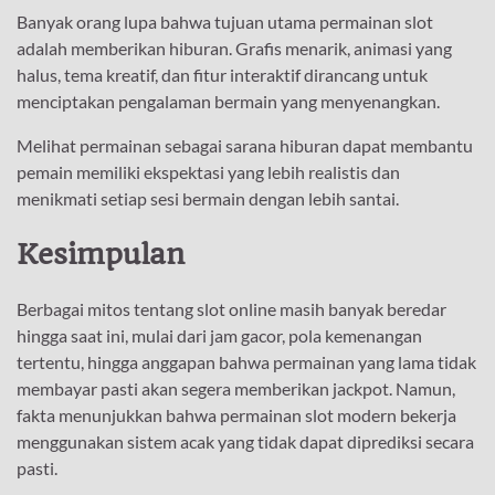
Banyak orang lupa bahwa tujuan utama permainan slot
adalah memberikan hiburan. Grafis menarik, animasi yang
halus, tema kreatif, dan fitur interaktif dirancang untuk
menciptakan pengalaman bermain yang menyenangkan.
Melihat permainan sebagai sarana hiburan dapat membantu
pemain memiliki ekspektasi yang lebih realistis dan
menikmati setiap sesi bermain dengan lebih santai.
Kesimpulan
Berbagai mitos tentang slot online masih banyak beredar
hingga saat ini, mulai dari jam gacor, pola kemenangan
tertentu, hingga anggapan bahwa permainan yang lama tidak
membayar pasti akan segera memberikan jackpot. Namun,
fakta menunjukkan bahwa permainan slot modern bekerja
menggunakan sistem acak yang tidak dapat diprediksi secara
pasti.