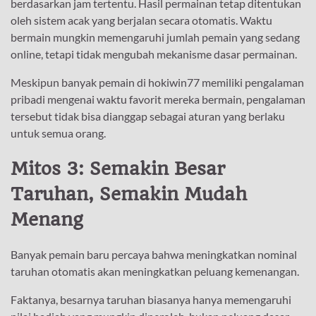
berdasarkan jam tertentu. Hasil permainan tetap ditentukan
oleh sistem acak yang berjalan secara otomatis. Waktu
bermain mungkin memengaruhi jumlah pemain yang sedang
online, tetapi tidak mengubah mekanisme dasar permainan.
Meskipun banyak pemain di hokiwin77 memiliki pengalaman
pribadi mengenai waktu favorit mereka bermain, pengalaman
tersebut tidak bisa dianggap sebagai aturan yang berlaku
untuk semua orang.
Mitos 3: Semakin Besar
Taruhan, Semakin Mudah
Menang
Banyak pemain baru percaya bahwa meningkatkan nominal
taruhan otomatis akan meningkatkan peluang kemenangan.
Faktanya, besarnya taruhan biasanya hanya memengaruhi