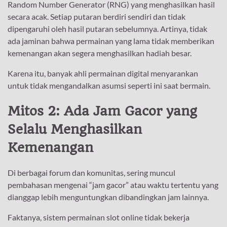
Random Number Generator (RNG) yang menghasilkan hasil
secara acak. Setiap putaran berdiri sendiri dan tidak
dipengaruhi oleh hasil putaran sebelumnya. Artinya, tidak
ada jaminan bahwa permainan yang lama tidak memberikan
kemenangan akan segera menghasilkan hadiah besar.
Karena itu, banyak ahli permainan digital menyarankan
untuk tidak mengandalkan asumsi seperti ini saat bermain.
Mitos 2: Ada Jam Gacor yang
Selalu Menghasilkan
Kemenangan
Di berbagai forum dan komunitas, sering muncul
pembahasan mengenai “jam gacor” atau waktu tertentu yang
dianggap lebih menguntungkan dibandingkan jam lainnya.
Faktanya, sistem permainan slot online tidak bekerja