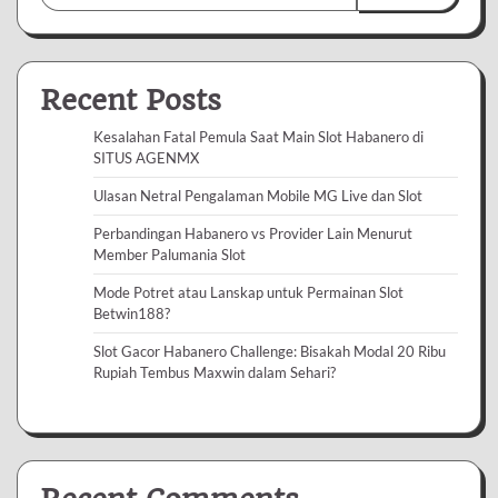
Recent Posts
Kesalahan Fatal Pemula Saat Main Slot Habanero di
SITUS AGENMX
Ulasan Netral Pengalaman Mobile MG Live dan Slot
Perbandingan Habanero vs Provider Lain Menurut
Member Palumania Slot
Mode Potret atau Lanskap untuk Permainan Slot
Betwin188?
Slot Gacor Habanero Challenge: Bisakah Modal 20 Ribu
Rupiah Tembus Maxwin dalam Sehari?