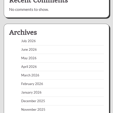
Recent Comments
No comments to show.
Archives
July 2026
June 2026
May 2026
April 2026
March 2026
February 2026
January 2026
December 2025
November 2025