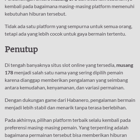
kembali pada bagaimana masing-masing platform memenuhi
kebutuhan hiburan tersebut.
Tidak ada satu platform yang sempurna untuk semua orang,
tetapi ada yang lebih cocok untuk gaya bermain tertentu.
Penutup
Di tengah banyaknya situs slot online yang tersedia,
musang
178
menjadi salah satu nama yang sering dipilih pemain
karena dianggap memberikan pengalaman yang seimbang
antara kemudahan, kenyamanan, dan variasi permainan.
Dengan dukungan game dari
Habanero
, pengalaman bermain
menjadi lebih stabil dan menarik tanpa terasa berlebihan.
Pada akhirnya, pilihan platform terbaik selalu kembali pada
preferensi masing-masing pemain. Yang terpenting adalah
bagaimana permainan tersebut bisa memberikan hiburan