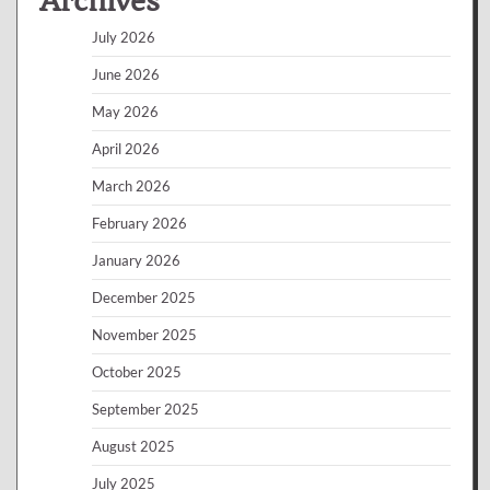
Archives
July 2026
June 2026
May 2026
April 2026
March 2026
February 2026
January 2026
December 2025
November 2025
October 2025
September 2025
August 2025
July 2025