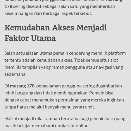
178
sering disebut sebagai salah satu yang memberikan
keseimbangan dari berbagai aspek tersebut.
Kemudahan Akses Menjadi
Faktor Utama
Salah satu alasan utama pemain cenderung memilih platform
tertentu adalah kemudahan akses. Tidak semua situs slot
memiliki tampilan yang ramah pengguna atau navigasi yang
sederhana.
Di
musang 178
, pengalaman pengguna sering digambarkan
lebih langsung dan tidak membingungkan. Pemain bisa
dengan cepat menemukan permainan yang mereka inginkan
tanpa harus melalui banyak menu yang rumit.
Hal ini menjadi nilai tambah terutama bagi pemain baru yang
masih belajar memahami dunia slot online.