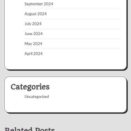
September 2024
August 2024
July 2024
June 2024
May 2024
April 2024
Categories
Uncategorized
Related Posts