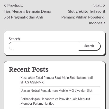
Post
Previous:
Next:
Tips Menang Bermain Demo
Slot Efekjitu Terfavorit
navigation
Slot Pragmatic dari Ahli
Pemain: Pilihan Populer di
Indonesia
Search
Search
Recent Posts
Kesalahan Fatal Pemula Saat Main Slot Habanero di
SITUS AGENMX
Ulasan Netral Pengalaman Mobile MG Live dan Slot
Perbandingan Habanero vs Provider Lain Menurut
Member Palumania Slot