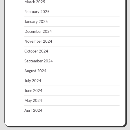
March 2025
February 2025
January 2025
December 2024
November 2024
October 2024
September 2024
August 2024
July 2024
June 2024
May 2024
April 2024