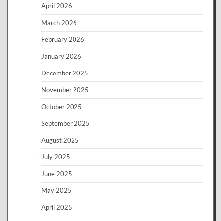
April 2026
March 2026
February 2026
January 2026
December 2025
November 2025
October 2025
September 2025
August 2025
July 2025
June 2025
May 2025
April 2025