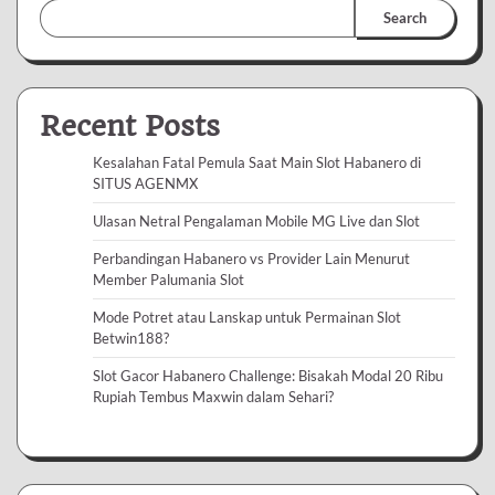
Search
Recent Posts
Kesalahan Fatal Pemula Saat Main Slot Habanero di
SITUS AGENMX
Ulasan Netral Pengalaman Mobile MG Live dan Slot
Perbandingan Habanero vs Provider Lain Menurut
Member Palumania Slot
Mode Potret atau Lanskap untuk Permainan Slot
Betwin188?
Slot Gacor Habanero Challenge: Bisakah Modal 20 Ribu
Rupiah Tembus Maxwin dalam Sehari?