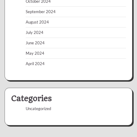
October 2024
September 2024
August 2024
July 2024
June 2024
May 2024
April 2024
Categories
Uncategorized