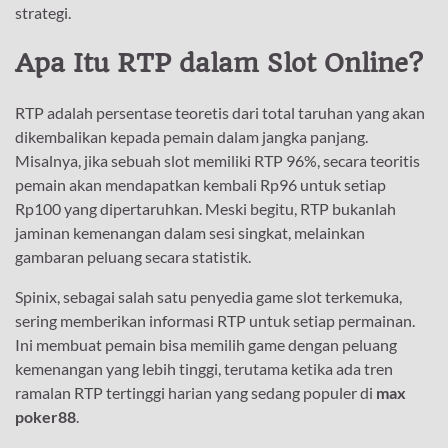
strategi.
Apa Itu RTP dalam Slot Online?
RTP adalah persentase teoretis dari total taruhan yang akan
dikembalikan kepada pemain dalam jangka panjang.
Misalnya, jika sebuah slot memiliki RTP 96%, secara teoritis
pemain akan mendapatkan kembali Rp96 untuk setiap
Rp100 yang dipertaruhkan. Meski begitu, RTP bukanlah
jaminan kemenangan dalam sesi singkat, melainkan
gambaran peluang secara statistik.
Spinix, sebagai salah satu penyedia game slot terkemuka,
sering memberikan informasi RTP untuk setiap permainan.
Ini membuat pemain bisa memilih game dengan peluang
kemenangan yang lebih tinggi, terutama ketika ada tren
ramalan RTP tertinggi harian yang sedang populer di
max
poker88
.