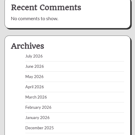
Recent Comments
No comments to show.
Archives
July 2026
June 2026
May 2026
April 2026
March 2026
February 2026
January 2026
December 2025