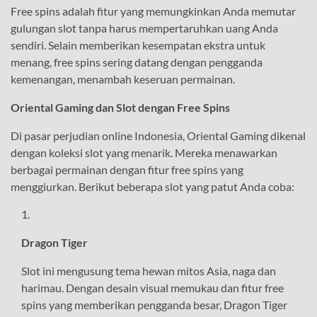
Free spins adalah fitur yang memungkinkan Anda memutar
gulungan slot tanpa harus mempertaruhkan uang Anda
sendiri. Selain memberikan kesempatan ekstra untuk
menang, free spins sering datang dengan pengganda
kemenangan, menambah keseruan permainan.
Oriental Gaming dan Slot dengan Free Spins
Di pasar perjudian online Indonesia, Oriental Gaming dikenal
dengan koleksi slot yang menarik. Mereka menawarkan
berbagai permainan dengan fitur free spins yang
menggiurkan. Berikut beberapa slot yang patut Anda coba:
Dragon Tiger
Slot ini mengusung tema hewan mitos Asia, naga dan
harimau. Dengan desain visual memukau dan fitur free
spins yang memberikan pengganda besar, Dragon Tiger