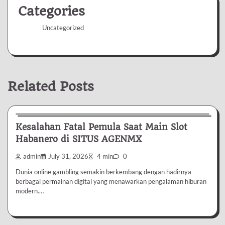
Categories
Uncategorized
Related Posts
Uncategorized
Kesalahan Fatal Pemula Saat Main Slot
Habanero di SITUS AGENMX
admin
July 31, 2026
4 min
0
Dunia online gambling semakin berkembang dengan hadirnya
berbagai permainan digital yang menawarkan pengalaman hiburan
modern.…