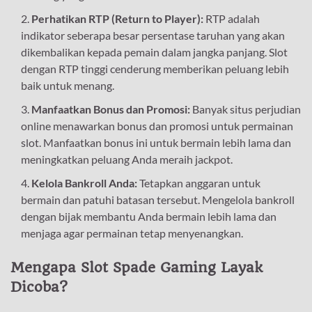
Perhatikan RTP (Return to Player):
RTP adalah
indikator seberapa besar persentase taruhan yang akan
dikembalikan kepada pemain dalam jangka panjang. Slot
dengan RTP tinggi cenderung memberikan peluang lebih
baik untuk menang.
Manfaatkan Bonus dan Promosi:
Banyak situs perjudian
online menawarkan bonus dan promosi untuk permainan
slot. Manfaatkan bonus ini untuk bermain lebih lama dan
meningkatkan peluang Anda meraih jackpot.
Kelola Bankroll Anda:
Tetapkan anggaran untuk
bermain dan patuhi batasan tersebut. Mengelola bankroll
dengan bijak membantu Anda bermain lebih lama dan
menjaga agar permainan tetap menyenangkan.
Mengapa Slot Spade Gaming Layak
Dicoba?