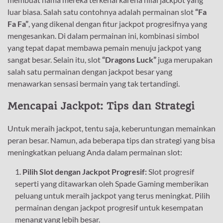
luar biasa. Salah satu contohnya adalah permainan slot
“Fa
Fa Fa”
, yang dikenal dengan fitur jackpot progresifnya yang
mengesankan. Di dalam permainan ini, kombinasi simbol
yang tepat dapat membawa pemain menuju jackpot yang
sangat besar. Selain itu, slot
“Dragons Luck”
juga merupakan
salah satu permainan dengan jackpot besar yang
menawarkan sensasi bermain yang tak tertandingi.
Mencapai Jackpot: Tips dan Strategi
Untuk meraih jackpot, tentu saja, keberuntungan memainkan
peran besar. Namun, ada beberapa tips dan strategi yang bisa
meningkatkan peluang Anda dalam permainan slot:
Pilih Slot dengan Jackpot Progresif:
Slot progresif
seperti yang ditawarkan oleh Spade Gaming memberikan
peluang untuk meraih jackpot yang terus meningkat. Pilih
permainan dengan jackpot progresif untuk kesempatan
menang yang lebih besar.