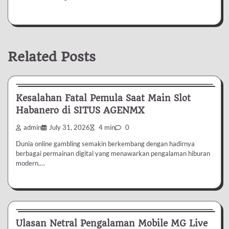
Related Posts
Uncategorized
Kesalahan Fatal Pemula Saat Main Slot
Habanero di SITUS AGENMX
admin
July 31, 2026
4 min
0
Dunia online gambling semakin berkembang dengan hadirnya
berbagai permainan digital yang menawarkan pengalaman hiburan
modern.…
Uncategorized
Ulasan Netral Pengalaman Mobile MG Live