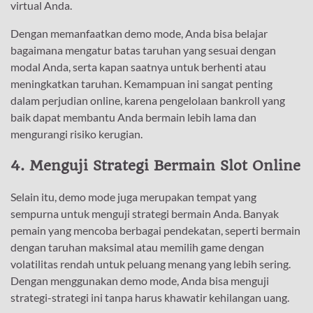
virtual Anda.
Dengan memanfaatkan demo mode, Anda bisa belajar
bagaimana mengatur batas taruhan yang sesuai dengan
modal Anda, serta kapan saatnya untuk berhenti atau
meningkatkan taruhan. Kemampuan ini sangat penting
dalam perjudian online, karena pengelolaan bankroll yang
baik dapat membantu Anda bermain lebih lama dan
mengurangi risiko kerugian.
4.
Menguji Strategi Bermain Slot Online
Selain itu, demo mode juga merupakan tempat yang
sempurna untuk menguji strategi bermain Anda. Banyak
pemain yang mencoba berbagai pendekatan, seperti bermain
dengan taruhan maksimal atau memilih game dengan
volatilitas rendah untuk peluang menang yang lebih sering.
Dengan menggunakan demo mode, Anda bisa menguji
strategi-strategi ini tanpa harus khawatir kehilangan uang.