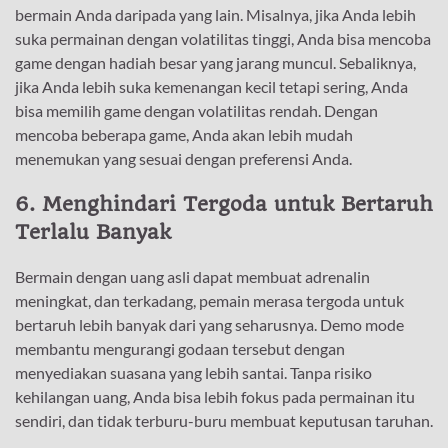
bermain Anda daripada yang lain. Misalnya, jika Anda lebih
suka permainan dengan volatilitas tinggi, Anda bisa mencoba
game dengan hadiah besar yang jarang muncul. Sebaliknya,
jika Anda lebih suka kemenangan kecil tetapi sering, Anda
bisa memilih game dengan volatilitas rendah. Dengan
mencoba beberapa game, Anda akan lebih mudah
menemukan yang sesuai dengan preferensi Anda.
6.
Menghindari Tergoda untuk Bertaruh
Terlalu Banyak
Bermain dengan uang asli dapat membuat adrenalin
meningkat, dan terkadang, pemain merasa tergoda untuk
bertaruh lebih banyak dari yang seharusnya. Demo mode
membantu mengurangi godaan tersebut dengan
menyediakan suasana yang lebih santai. Tanpa risiko
kehilangan uang, Anda bisa lebih fokus pada permainan itu
sendiri, dan tidak terburu-buru membuat keputusan taruhan.