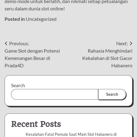
demo mode untuk berlatih, dan nikmati setiap petualangan
seru dalam dunia slot online!
Posted in
Uncategorized
Post
Previous:
Next:
Game Slot dengan Potensi
Rahasia Menghindari
navigation
Kemenangan Besar di
Kekalahan di Slot Gacor
Prada4D
Habanero
Search
Search
Recent Posts
Kesalahan Fatal Pemula Saat Main Slot Habanero di