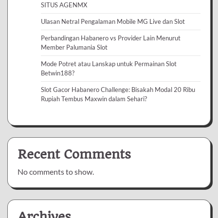
SITUS AGENMX
Ulasan Netral Pengalaman Mobile MG Live dan Slot
Perbandingan Habanero vs Provider Lain Menurut
Member Palumania Slot
Mode Potret atau Lanskap untuk Permainan Slot
Betwin188?
Slot Gacor Habanero Challenge: Bisakah Modal 20 Ribu
Rupiah Tembus Maxwin dalam Sehari?
Recent Comments
No comments to show.
Archives