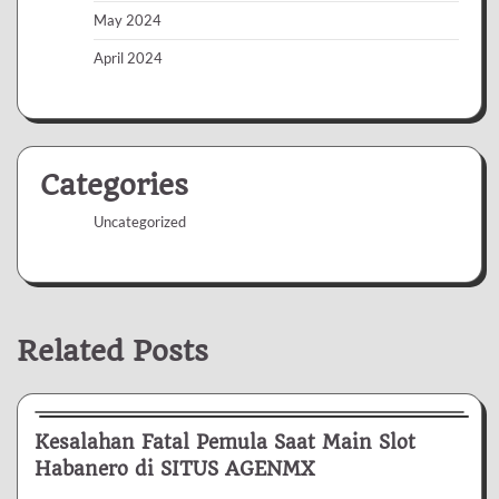
May 2024
April 2024
Categories
Uncategorized
Related Posts
Uncategorized
Kesalahan Fatal Pemula Saat Main Slot
Habanero di SITUS AGENMX