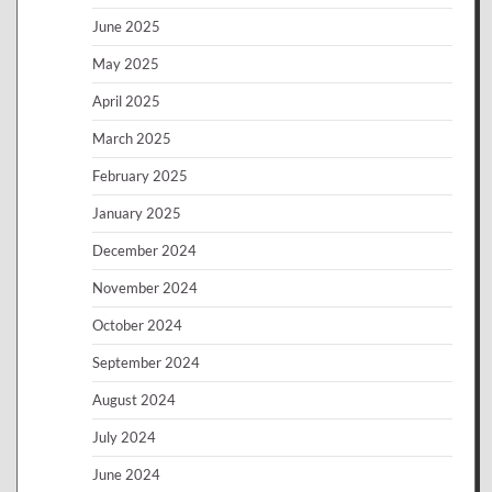
June 2025
May 2025
April 2025
March 2025
February 2025
January 2025
December 2024
November 2024
October 2024
September 2024
August 2024
July 2024
June 2024