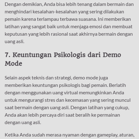
Dengan demikian, Anda bisa lebih tenang dalam bermain dan
menghindari kesalahan-kesalahan yang sering dilakukan
pemain karena terlampau terbawa suasana. Ini memberikan
latihan yang sangat baik untuk menjaga emosi dan membuat
keputusan yang lebih rasional saat akhirnya bermain dengan
uang asli.
7.
Keuntungan Psikologis dari Demo
Mode
Selain aspek teknis dan strategi, demo mode juga
memberikan keuntungan psikologis bagi pemain. Berlatih
dengan menggunakan uang virtual memungkinkan Anda
untuk mengurangi stres dan kecemasan yang sering muncul
saat bermain dengan uang asli. Dengan latihan yang cukup,
Anda akan lebih percaya diri saat beralih ke permainan
dengan uang asli.
Ketika Anda sudah merasa nyaman dengan gameplay, aturan,