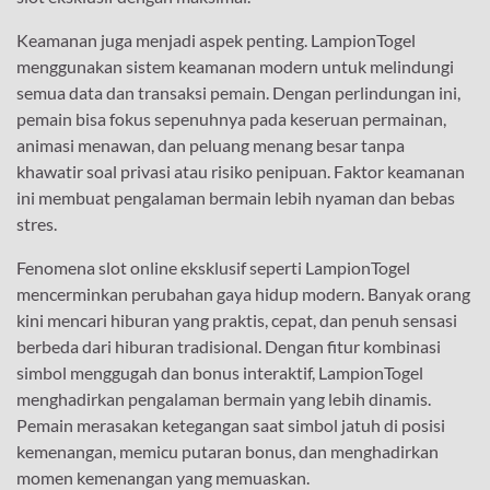
Keamanan juga menjadi aspek penting. LampionTogel
menggunakan sistem keamanan modern untuk melindungi
semua data dan transaksi pemain. Dengan perlindungan ini,
pemain bisa fokus sepenuhnya pada keseruan permainan,
animasi menawan, dan peluang menang besar tanpa
khawatir soal privasi atau risiko penipuan. Faktor keamanan
ini membuat pengalaman bermain lebih nyaman dan bebas
stres.
Fenomena slot online eksklusif seperti LampionTogel
mencerminkan perubahan gaya hidup modern. Banyak orang
kini mencari hiburan yang praktis, cepat, dan penuh sensasi
berbeda dari hiburan tradisional. Dengan fitur kombinasi
simbol menggugah dan bonus interaktif, LampionTogel
menghadirkan pengalaman bermain yang lebih dinamis.
Pemain merasakan ketegangan saat simbol jatuh di posisi
kemenangan, memicu putaran bonus, dan menghadirkan
momen kemenangan yang memuaskan.