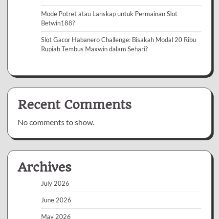
Mode Potret atau Lanskap untuk Permainan Slot
Betwin188?
Slot Gacor Habanero Challenge: Bisakah Modal 20 Ribu
Rupiah Tembus Maxwin dalam Sehari?
Recent Comments
No comments to show.
Archives
July 2026
June 2026
May 2026