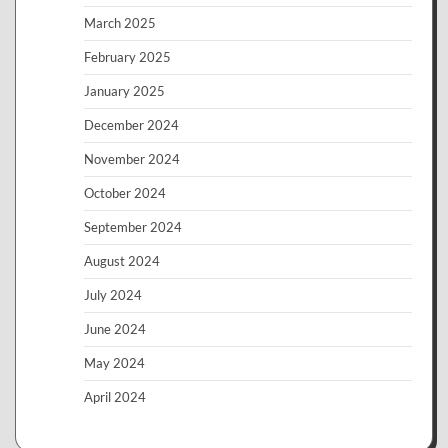
March 2025
February 2025
January 2025
December 2024
November 2024
October 2024
September 2024
August 2024
July 2024
June 2024
May 2024
April 2024