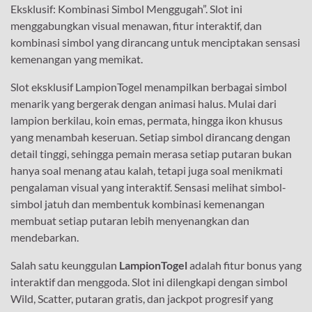
Eksklusif: Kombinasi Simbol Menggugah”. Slot ini
menggabungkan visual menawan, fitur interaktif, dan
kombinasi simbol yang dirancang untuk menciptakan sensasi
kemenangan yang memikat.
Slot eksklusif LampionTogel menampilkan berbagai simbol
menarik yang bergerak dengan animasi halus. Mulai dari
lampion berkilau, koin emas, permata, hingga ikon khusus
yang menambah keseruan. Setiap simbol dirancang dengan
detail tinggi, sehingga pemain merasa setiap putaran bukan
hanya soal menang atau kalah, tetapi juga soal menikmati
pengalaman visual yang interaktif. Sensasi melihat simbol-
simbol jatuh dan membentuk kombinasi kemenangan
membuat setiap putaran lebih menyenangkan dan
mendebarkan.
Salah satu keunggulan
LampionTogel
adalah fitur bonus yang
interaktif dan menggoda. Slot ini dilengkapi dengan simbol
Wild, Scatter, putaran gratis, dan jackpot progresif yang