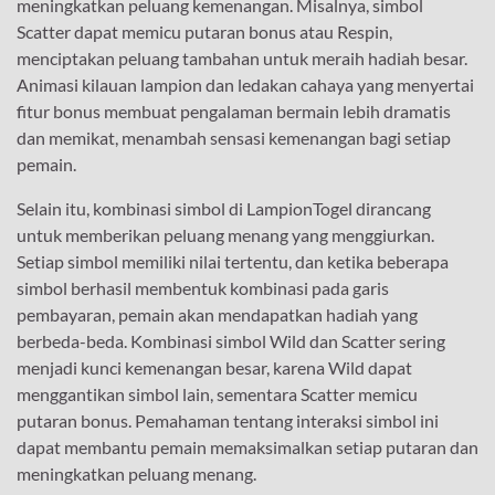
meningkatkan peluang kemenangan. Misalnya, simbol
Scatter dapat memicu putaran bonus atau Respin,
menciptakan peluang tambahan untuk meraih hadiah besar.
Animasi kilauan lampion dan ledakan cahaya yang menyertai
fitur bonus membuat pengalaman bermain lebih dramatis
dan memikat, menambah sensasi kemenangan bagi setiap
pemain.
Selain itu, kombinasi simbol di LampionTogel dirancang
untuk memberikan peluang menang yang menggiurkan.
Setiap simbol memiliki nilai tertentu, dan ketika beberapa
simbol berhasil membentuk kombinasi pada garis
pembayaran, pemain akan mendapatkan hadiah yang
berbeda-beda. Kombinasi simbol Wild dan Scatter sering
menjadi kunci kemenangan besar, karena Wild dapat
menggantikan simbol lain, sementara Scatter memicu
putaran bonus. Pemahaman tentang interaksi simbol ini
dapat membantu pemain memaksimalkan setiap putaran dan
meningkatkan peluang menang.