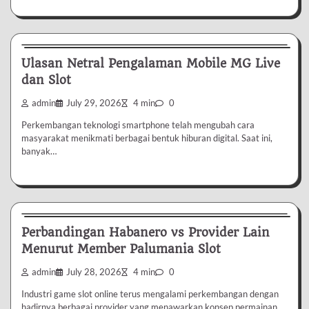
Uncategorized
Ulasan Netral Pengalaman Mobile MG Live
dan Slot
admin
July 29, 2026
4 min
0
Perkembangan teknologi smartphone telah mengubah cara
masyarakat menikmati berbagai bentuk hiburan digital. Saat ini,
banyak…
Uncategorized
Perbandingan Habanero vs Provider Lain
Menurut Member Palumania Slot
admin
July 28, 2026
4 min
0
Industri game slot online terus mengalami perkembangan dengan
hadirnya berbagai provider yang menawarkan konsep permainan…