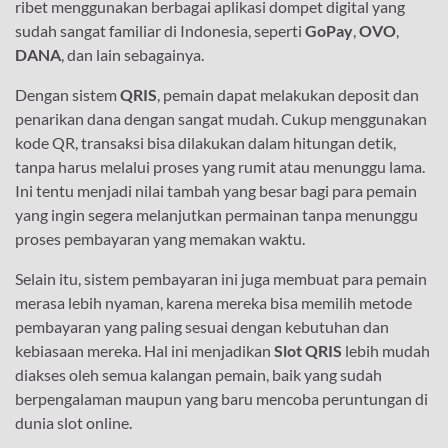
ribet menggunakan berbagai aplikasi dompet digital yang
sudah sangat familiar di Indonesia, seperti
GoPay
,
OVO
,
DANA
, dan lain sebagainya.
Dengan sistem
QRIS
, pemain dapat melakukan deposit dan
penarikan dana dengan sangat mudah. Cukup menggunakan
kode QR, transaksi bisa dilakukan dalam hitungan detik,
tanpa harus melalui proses yang rumit atau menunggu lama.
Ini tentu menjadi nilai tambah yang besar bagi para pemain
yang ingin segera melanjutkan permainan tanpa menunggu
proses pembayaran yang memakan waktu.
Selain itu, sistem pembayaran ini juga membuat para pemain
merasa lebih nyaman, karena mereka bisa memilih metode
pembayaran yang paling sesuai dengan kebutuhan dan
kebiasaan mereka. Hal ini menjadikan
Slot QRIS
lebih mudah
diakses oleh semua kalangan pemain, baik yang sudah
berpengalaman maupun yang baru mencoba peruntungan di
dunia slot online.