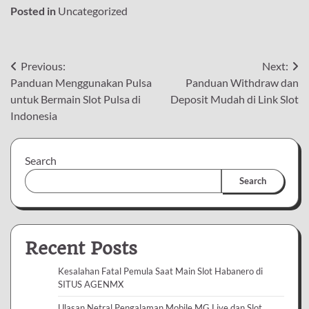
Posted in
Uncategorized
Post
Previous:
Next:
Panduan Menggunakan Pulsa
Panduan Withdraw dan
navigation
untuk Bermain Slot Pulsa di
Deposit Mudah di Link Slot
Indonesia
Search
Search
Recent Posts
Kesalahan Fatal Pemula Saat Main Slot Habanero di
SITUS AGENMX
Ulasan Netral Pengalaman Mobile MG Live dan Slot