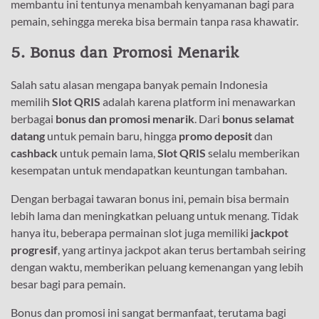
membantu ini tentunya menambah kenyamanan bagi para
pemain, sehingga mereka bisa bermain tanpa rasa khawatir.
5.
Bonus dan Promosi Menarik
Salah satu alasan mengapa banyak pemain Indonesia
memilih
Slot QRIS
adalah karena platform ini menawarkan
berbagai
bonus dan promosi menarik
. Dari
bonus selamat
datang
untuk pemain baru, hingga
promo deposit
dan
cashback
untuk pemain lama,
Slot QRIS
selalu memberikan
kesempatan untuk mendapatkan keuntungan tambahan.
Dengan berbagai tawaran bonus ini, pemain bisa bermain
lebih lama dan meningkatkan peluang untuk menang. Tidak
hanya itu, beberapa permainan slot juga memiliki
jackpot
progresif
, yang artinya jackpot akan terus bertambah seiring
dengan waktu, memberikan peluang kemenangan yang lebih
besar bagi para pemain.
Bonus dan promosi ini sangat bermanfaat, terutama bagi