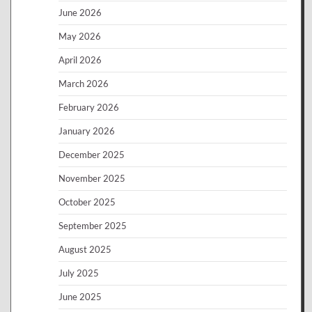
June 2026
May 2026
April 2026
March 2026
February 2026
January 2026
December 2025
November 2025
October 2025
September 2025
August 2025
July 2025
June 2025