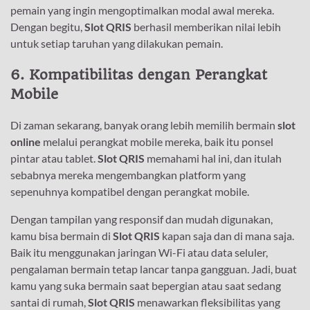
pemain yang ingin mengoptimalkan modal awal mereka.
Dengan begitu,
Slot QRIS
berhasil memberikan nilai lebih
untuk setiap taruhan yang dilakukan pemain.
6.
Kompatibilitas dengan Perangkat
Mobile
Di zaman sekarang, banyak orang lebih memilih bermain
slot
online
melalui perangkat mobile mereka, baik itu ponsel
pintar atau tablet.
Slot QRIS
memahami hal ini, dan itulah
sebabnya mereka mengembangkan platform yang
sepenuhnya kompatibel dengan perangkat mobile.
Dengan tampilan yang responsif dan mudah digunakan,
kamu bisa bermain di
Slot QRIS
kapan saja dan di mana saja.
Baik itu menggunakan jaringan Wi-Fi atau data seluler,
pengalaman bermain tetap lancar tanpa gangguan. Jadi, buat
kamu yang suka bermain saat bepergian atau saat sedang
santai di rumah,
Slot QRIS
menawarkan fleksibilitas yang