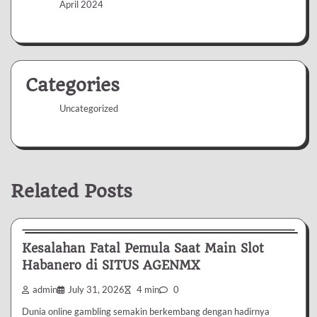
April 2024
Categories
Uncategorized
Related Posts
Uncategorized
Kesalahan Fatal Pemula Saat Main Slot
Habanero di SITUS AGENMX
admin
July 31, 2026
4 min
0
Dunia online gambling semakin berkembang dengan hadirnya