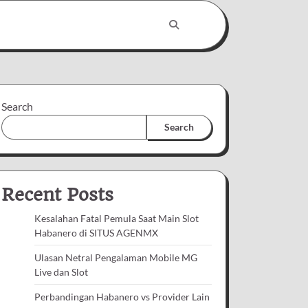
Search
Search
Recent Posts
Kesalahan Fatal Pemula Saat Main Slot
Habanero di SITUS AGENMX
Ulasan Netral Pengalaman Mobile MG
Live dan Slot
Perbandingan Habanero vs Provider Lain