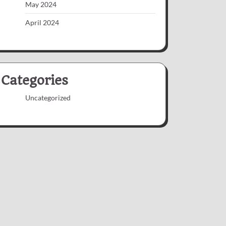
May 2024
April 2024
Categories
Uncategorized