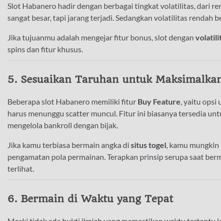
Slot Habanero hadir dengan berbagai tingkat volatilitas, dari re
sangat besar, tapi jarang terjadi. Sedangkan volatilitas rendah
Jika tujuanmu adalah mengejar fitur bonus, slot dengan
volatil
spins dan fitur khusus.
5. Sesuaikan Taruhan untuk Maksimalkan
Beberapa slot Habanero memiliki fitur
Buy Feature
, yaitu opsi
harus menunggu scatter muncul. Fitur ini biasanya tersedia un
mengelola bankroll dengan bijak.
Jika kamu terbiasa bermain angka di
situs togel
, kamu mungkin 
pengamatan pola permainan. Terapkan prinsip serupa saat ber
terlihat.
6. Bermain di Waktu yang Tepat
Meski tidak ada bukti ilmiah yang memastikan waktu tertentu 