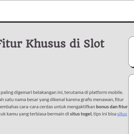
itur Khusus di Slot
 paling digemari belakangan ini, terutama di platform mobile.
ah satu nama besar yang dikenal karena grafis menawan, fitur
n membahas cara-cara cerdas untuk mengaktifkan
bonus dan fitur
tuk kamu yang terbiasa bermain di
situs togel
, tips ini bisa
situs