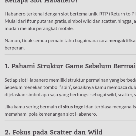
Kenapa Slot Habanero?
Habanero terkenal dengan slot bertema unik, RTP (Return to Play
Mulai dari fitur putaran gratis, simbol wild dan scatter, hingg
mudah melalui perangkat mobile.
Namun, tidak semua pemain tahu bagaimana cara
mengaktifkan
berperan.
1. Pahami Struktur Game Sebelum Berma
Setiap slot Habanero memiliki struktur permainan yang berbeda
Sebelum menekan tombol “spin”, sebaiknya kamu membaca dulu 
dijelaskan simbol apa saja yang berfungsi sebagai wild, scatte
Jika kamu sering bermain di
situs togel
dan terbiasa menganalis
memahami pola kemenangan slot Habanero.
2. Fokus pada Scatter dan Wild