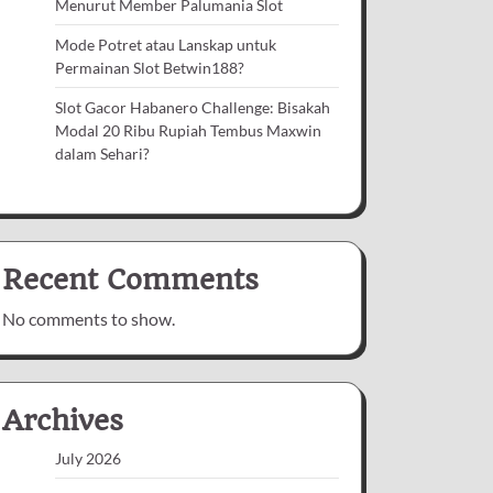
Menurut Member Palumania Slot
Mode Potret atau Lanskap untuk
Permainan Slot Betwin188?
Slot Gacor Habanero Challenge: Bisakah
Modal 20 Ribu Rupiah Tembus Maxwin
dalam Sehari?
Recent Comments
No comments to show.
Archives
July 2026