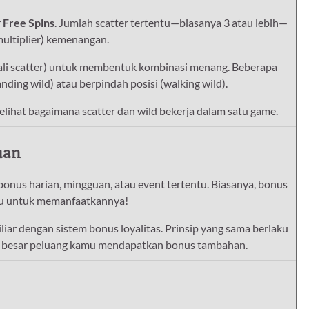
r
Free Spins
. Jumlah scatter tertentu—biasanya 3 atau lebih—
multiplier) kemenangan.
cuali scatter) untuk membentuk kombinasi menang. Beberapa
nding wild) atau berpindah posisi (walking wild).
ihat bagaimana scatter dan wild bekerja dalam satu game.
uan
bonus harian, mingguan, atau event tertentu. Biasanya, bonus
ragu untuk memanfaatkannya!
iar dengan sistem bonus loyalitas. Prinsip yang sama berlaku
in besar peluang kamu mendapatkan bonus tambahan.