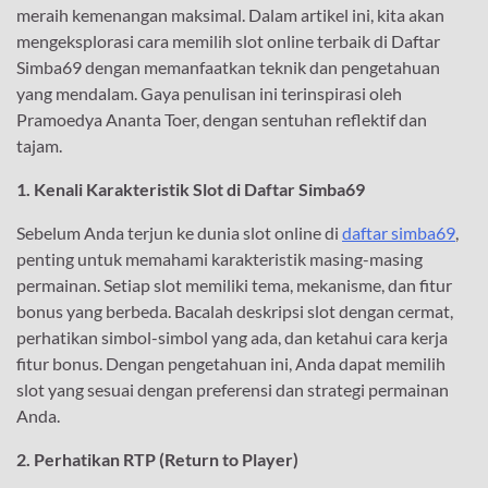
meraih kemenangan maksimal. Dalam artikel ini, kita akan
mengeksplorasi cara memilih slot online terbaik di Daftar
Simba69 dengan memanfaatkan teknik dan pengetahuan
yang mendalam. Gaya penulisan ini terinspirasi oleh
Pramoedya Ananta Toer, dengan sentuhan reflektif dan
tajam.
1. Kenali Karakteristik Slot di Daftar Simba69
Sebelum Anda terjun ke dunia slot online di
daftar simba69
,
penting untuk memahami karakteristik masing-masing
permainan. Setiap slot memiliki tema, mekanisme, dan fitur
bonus yang berbeda. Bacalah deskripsi slot dengan cermat,
perhatikan simbol-simbol yang ada, dan ketahui cara kerja
fitur bonus. Dengan pengetahuan ini, Anda dapat memilih
slot yang sesuai dengan preferensi dan strategi permainan
Anda.
2. Perhatikan RTP (Return to Player)