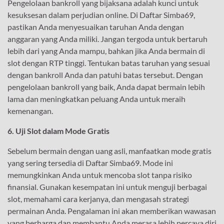
Pengelolaan bankroll yang bijaksana adalah kunci untuk
kesuksesan dalam perjudian online. Di Daftar Simba69,
pastikan Anda menyesuaikan taruhan Anda dengan
anggaran yang Anda miliki. Jangan tergoda untuk bertaruh
lebih dari yang Anda mampu, bahkan jika Anda bermain di
slot dengan RTP tinggi. Tentukan batas taruhan yang sesuai
dengan bankroll Anda dan patuhi batas tersebut. Dengan
pengelolaan bankroll yang baik, Anda dapat bermain lebih
lama dan meningkatkan peluang Anda untuk meraih
kemenangan.
6. Uji Slot dalam Mode Gratis
Sebelum bermain dengan uang asli, manfaatkan mode gratis
yang sering tersedia di Daftar Simba69. Mode ini
memungkinkan Anda untuk mencoba slot tanpa risiko
finansial. Gunakan kesempatan ini untuk menguji berbagai
slot, memahami cara kerjanya, dan mengasah strategi
permainan Anda. Pengalaman ini akan memberikan wawasan
yang berharga dan membantu Anda merasa lebih percaya diri