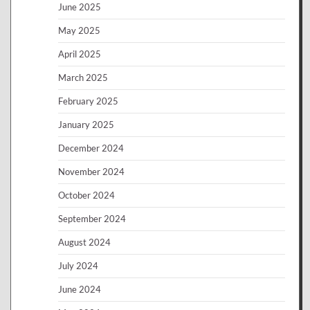
June 2025
May 2025
April 2025
March 2025
February 2025
January 2025
December 2024
November 2024
October 2024
September 2024
August 2024
July 2024
June 2024