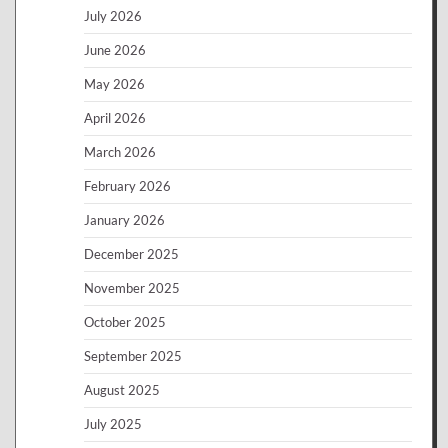
July 2026
June 2026
May 2026
April 2026
March 2026
February 2026
January 2026
December 2025
November 2025
October 2025
September 2025
August 2025
July 2025