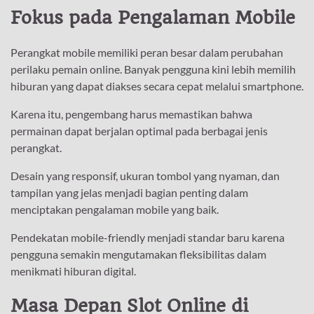
Fokus pada Pengalaman Mobile
Perangkat mobile memiliki peran besar dalam perubahan
perilaku pemain online. Banyak pengguna kini lebih memilih
hiburan yang dapat diakses secara cepat melalui smartphone.
Karena itu, pengembang harus memastikan bahwa
permainan dapat berjalan optimal pada berbagai jenis
perangkat.
Desain yang responsif, ukuran tombol yang nyaman, dan
tampilan yang jelas menjadi bagian penting dalam
menciptakan pengalaman mobile yang baik.
Pendekatan mobile-friendly menjadi standar baru karena
pengguna semakin mengutamakan fleksibilitas dalam
menikmati hiburan digital.
Masa Depan Slot Online di