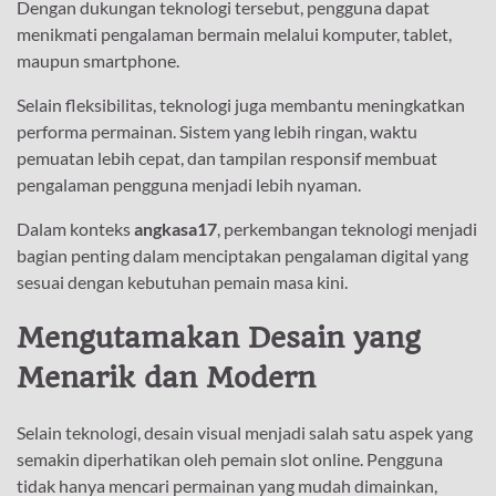
Dengan dukungan teknologi tersebut, pengguna dapat
menikmati pengalaman bermain melalui komputer, tablet,
maupun smartphone.
Selain fleksibilitas, teknologi juga membantu meningkatkan
performa permainan. Sistem yang lebih ringan, waktu
pemuatan lebih cepat, dan tampilan responsif membuat
pengalaman pengguna menjadi lebih nyaman.
Dalam konteks
angkasa17
, perkembangan teknologi menjadi
bagian penting dalam menciptakan pengalaman digital yang
sesuai dengan kebutuhan pemain masa kini.
Mengutamakan Desain yang
Menarik dan Modern
Selain teknologi, desain visual menjadi salah satu aspek yang
semakin diperhatikan oleh pemain slot online. Pengguna
tidak hanya mencari permainan yang mudah dimainkan,