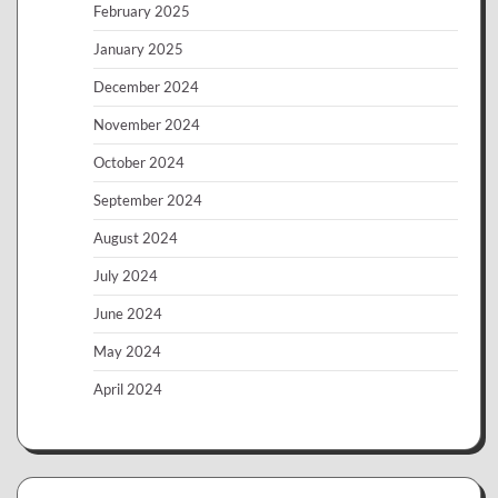
February 2025
January 2025
December 2024
November 2024
October 2024
September 2024
August 2024
July 2024
June 2024
May 2024
April 2024