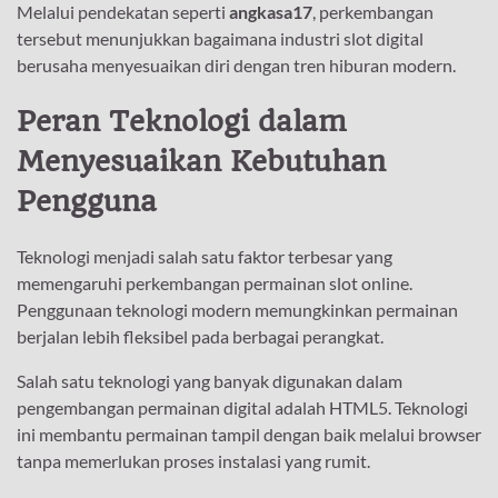
Melalui pendekatan seperti
angkasa17
, perkembangan
tersebut menunjukkan bagaimana industri slot digital
berusaha menyesuaikan diri dengan tren hiburan modern.
Peran Teknologi dalam
Menyesuaikan Kebutuhan
Pengguna
Teknologi menjadi salah satu faktor terbesar yang
memengaruhi perkembangan permainan slot online.
Penggunaan teknologi modern memungkinkan permainan
berjalan lebih fleksibel pada berbagai perangkat.
Salah satu teknologi yang banyak digunakan dalam
pengembangan permainan digital adalah HTML5. Teknologi
ini membantu permainan tampil dengan baik melalui browser
tanpa memerlukan proses instalasi yang rumit.