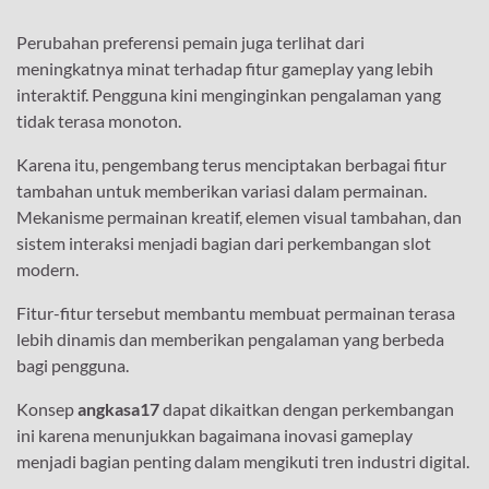
Perubahan preferensi pemain juga terlihat dari
meningkatnya minat terhadap fitur gameplay yang lebih
interaktif. Pengguna kini menginginkan pengalaman yang
tidak terasa monoton.
Karena itu, pengembang terus menciptakan berbagai fitur
tambahan untuk memberikan variasi dalam permainan.
Mekanisme permainan kreatif, elemen visual tambahan, dan
sistem interaksi menjadi bagian dari perkembangan slot
modern.
Fitur-fitur tersebut membantu membuat permainan terasa
lebih dinamis dan memberikan pengalaman yang berbeda
bagi pengguna.
Konsep
angkasa17
dapat dikaitkan dengan perkembangan
ini karena menunjukkan bagaimana inovasi gameplay
menjadi bagian penting dalam mengikuti tren industri digital.