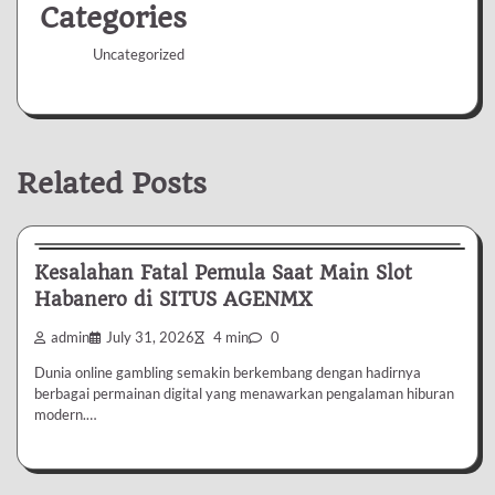
Categories
Uncategorized
Related Posts
Uncategorized
Kesalahan Fatal Pemula Saat Main Slot
Habanero di SITUS AGENMX
admin
July 31, 2026
4 min
0
Dunia online gambling semakin berkembang dengan hadirnya
berbagai permainan digital yang menawarkan pengalaman hiburan
modern.…
Uncategorized