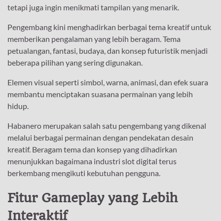
tetapi juga ingin menikmati tampilan yang menarik.
Pengembang kini menghadirkan berbagai tema kreatif untuk
memberikan pengalaman yang lebih beragam. Tema
petualangan, fantasi, budaya, dan konsep futuristik menjadi
beberapa pilihan yang sering digunakan.
Elemen visual seperti simbol, warna, animasi, dan efek suara
membantu menciptakan suasana permainan yang lebih
hidup.
Habanero merupakan salah satu pengembang yang dikenal
melalui berbagai permainan dengan pendekatan desain
kreatif. Beragam tema dan konsep yang dihadirkan
menunjukkan bagaimana industri slot digital terus
berkembang mengikuti kebutuhan pengguna.
Fitur Gameplay yang Lebih
Interaktif