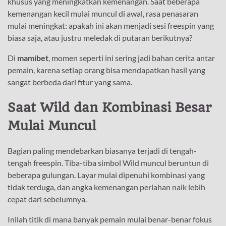
khusus yang meningkatkan kemenangan. Saat beberapa
kemenangan kecil mulai muncul di awal, rasa penasaran
mulai meningkat: apakah ini akan menjadi sesi freespin yang
biasa saja, atau justru meledak di putaran berikutnya?
Di
mamibet
, momen seperti ini sering jadi bahan cerita antar
pemain, karena setiap orang bisa mendapatkan hasil yang
sangat berbeda dari fitur yang sama.
Saat Wild dan Kombinasi Besar
Mulai Muncul
Bagian paling mendebarkan biasanya terjadi di tengah-
tengah freespin. Tiba-tiba simbol Wild muncul beruntun di
beberapa gulungan. Layar mulai dipenuhi kombinasi yang
tidak terduga, dan angka kemenangan perlahan naik lebih
cepat dari sebelumnya.
Inilah titik di mana banyak pemain mulai benar-benar fokus