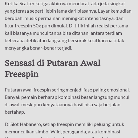
Ketika Scatter ketiga akhirnya mendarat, ada jeda singkat
yang terasa seperti lebih lama dari biasanya. Layar kemudian
berubah, musik permainan meningkat intensitasnya, dan
fitur freespin 50x pun dimulai. Di titik inilah reaksi pertama
kali biasanya muncul tanpa bisa ditahan: antara terdiam
beberapa detik atau langsung bersorak kecil karena tidak
menyangka benar-benar terjadi.
Sensasi di Putaran Awal
Freespin
Putaran awal freespin sering menjadi fase paling emosional.
Banyak pemain berharap kombinasi besar langsung muncul
di awal, meskipun kenyataannya hasil bisa saja berjalan
bertahap.
Di Slot Habanero, setiap freespin memiliki peluang untuk
memunculkan simbol Wild, pengganda, atau kombinasi