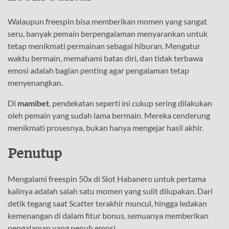
Walaupun freespin bisa memberikan momen yang sangat
seru, banyak pemain berpengalaman menyarankan untuk
tetap menikmati permainan sebagai hiburan. Mengatur
waktu bermain, memahami batas diri, dan tidak terbawa
emosi adalah bagian penting agar pengalaman tetap
menyenangkan.
Di
mamibet
, pendekatan seperti ini cukup sering dilakukan
oleh pemain yang sudah lama bermain. Mereka cenderung
menikmati prosesnya, bukan hanya mengejar hasil akhir.
Penutup
Mengalami freespin 50x di Slot Habanero untuk pertama
kalinya adalah salah satu momen yang sulit dilupakan. Dari
detik tegang saat Scatter terakhir muncul, hingga ledakan
kemenangan di dalam fitur bonus, semuanya memberikan
pengalaman yang penuh emosi.