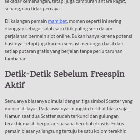
sekadar kemenangan, tetapi juga campuran antara kaget,
senang, dan tidak percaya.
Di kalangan pemain
mamibet
, momen seperti ini sering
dianggap sebagai salah satu titik paling seru dalam
perjalanan bermain slot online. Bukan hanya karena potensi
hasilnya, tetapi juga karena sensasi menunggu hasil dari
setiap putaran gratis yang berjalan tanpa perlu taruhan
tambahan.
Detik-Detik Sebelum Freespin
Aktif
Semuanya biasanya dimulai dengan tiga simbol Scatter yang
muncul di layar. Pada awalnya, mungkin terlihat biasa saja.
Namun saat dua Scatter sudah terkunci dan gulungan
terakhir masih berputar, suasana berubah drastis. Fokus
pemain biasanya langsung tertuju ke satu kolom terakhir.