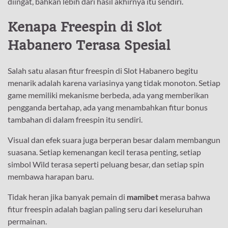
diingat, bahkan lebih dari hasil akhirnya itu sendiri.
Kenapa Freespin di Slot
Habanero Terasa Spesial
Salah satu alasan fitur freespin di Slot Habanero begitu
menarik adalah karena variasinya yang tidak monoton. Setiap
game memiliki mekanisme berbeda, ada yang memberikan
pengganda bertahap, ada yang menambahkan fitur bonus
tambahan di dalam freespin itu sendiri.
Visual dan efek suara juga berperan besar dalam membangun
suasana. Setiap kemenangan kecil terasa penting, setiap
simbol Wild terasa seperti peluang besar, dan setiap spin
membawa harapan baru.
Tidak heran jika banyak pemain di
mamibet
merasa bahwa
fitur freespin adalah bagian paling seru dari keseluruhan
permainan.