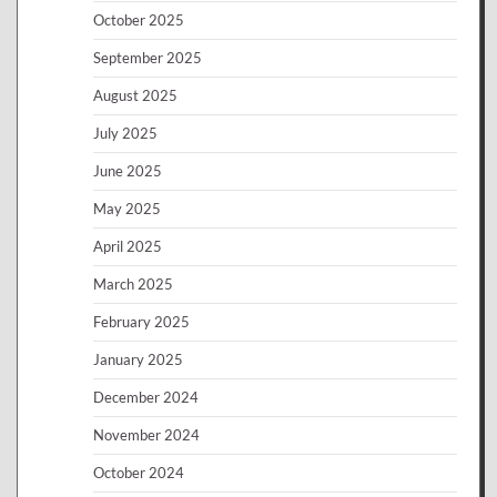
October 2025
September 2025
August 2025
July 2025
June 2025
May 2025
April 2025
March 2025
February 2025
January 2025
December 2024
November 2024
October 2024