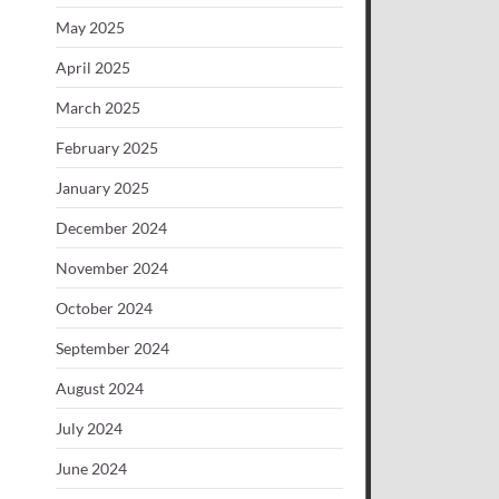
May 2025
April 2025
March 2025
February 2025
January 2025
December 2024
November 2024
October 2024
September 2024
August 2024
July 2024
June 2024