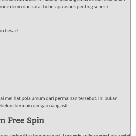
mode demo dan catat beberapa aspek penting seperti:
an besar?
ai melihat pola umum dari permainan tersebut. Ini bukan
ebelum bermain dengan uang asli.
n Free Spin
apa sering fitur bonus seperti
free spin
,
wild symbol
, atau
mini