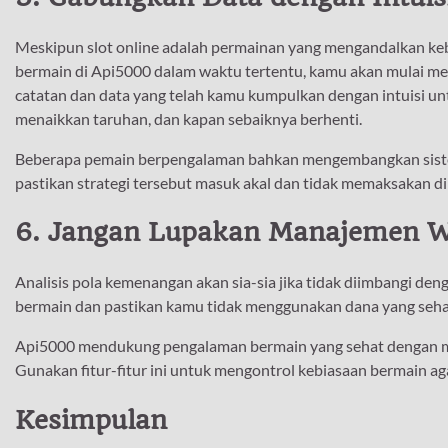
Meskipun slot online adalah permainan yang mengandalkan kebe
bermain di Api5000 dalam waktu tertentu, kamu akan mulai mer
catatan dan data yang telah kamu kumpulkan dengan intuisi u
menaikkan taruhan, dan kapan sebaiknya berhenti.
Beberapa pemain berpengalaman bahkan mengembangkan sistem
pastikan strategi tersebut masuk akal dan tidak memaksakan d
6. Jangan Lupakan Manajemen W
Analisis pola kemenangan akan sia-sia jika tidak diimbangi de
bermain dan pastikan kamu tidak menggunakan dana yang sehar
Api5000 mendukung pengalaman bermain yang sehat dengan me
Gunakan fitur-fitur ini untuk mengontrol kebiasaan bermain 
Kesimpulan