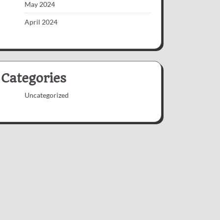
May 2024
April 2024
Categories
Uncategorized