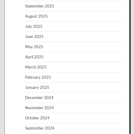
September 2025
August 2025
July 2025
June 2025
May 2025
April 2025
March 2025
February 2025
January 2025
December 2024
November 2024
October 2024
September 2024