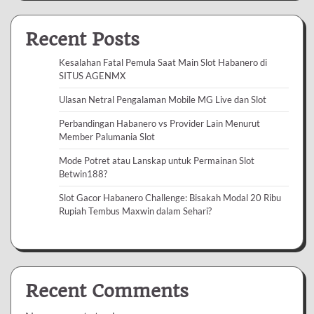
Recent Posts
Kesalahan Fatal Pemula Saat Main Slot Habanero di
SITUS AGENMX
Ulasan Netral Pengalaman Mobile MG Live dan Slot
Perbandingan Habanero vs Provider Lain Menurut
Member Palumania Slot
Mode Potret atau Lanskap untuk Permainan Slot
Betwin188?
Slot Gacor Habanero Challenge: Bisakah Modal 20 Ribu
Rupiah Tembus Maxwin dalam Sehari?
Recent Comments