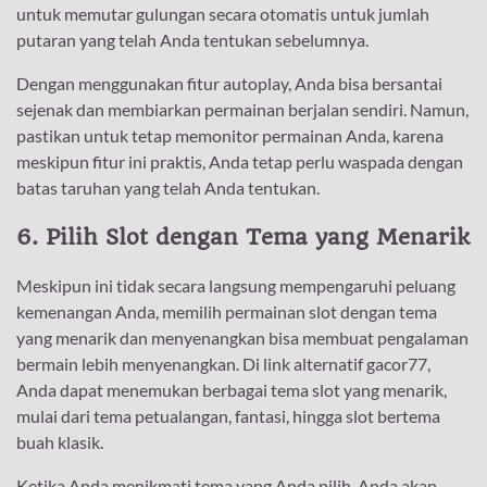
untuk memutar gulungan secara otomatis untuk jumlah
putaran yang telah Anda tentukan sebelumnya.
Dengan menggunakan fitur autoplay, Anda bisa bersantai
sejenak dan membiarkan permainan berjalan sendiri. Namun,
pastikan untuk tetap memonitor permainan Anda, karena
meskipun fitur ini praktis, Anda tetap perlu waspada dengan
batas taruhan yang telah Anda tentukan.
6. Pilih Slot dengan Tema yang Menarik
Meskipun ini tidak secara langsung mempengaruhi peluang
kemenangan Anda, memilih permainan slot dengan tema
yang menarik dan menyenangkan bisa membuat pengalaman
bermain lebih menyenangkan. Di link alternatif gacor77,
Anda dapat menemukan berbagai tema slot yang menarik,
mulai dari tema petualangan, fantasi, hingga slot bertema
buah klasik.
Ketika Anda menikmati tema yang Anda pilih, Anda akan