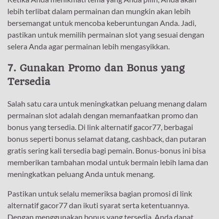
lebih terlibat dalam permainan dan mungkin akan lebih
bersemangat untuk mencoba keberuntungan Anda. Jadi,
pastikan untuk memilih permainan slot yang sesuai dengan
selera Anda agar permainan lebih mengasyikkan.
7. Gunakan Promo dan Bonus yang
Tersedia
Salah satu cara untuk meningkatkan peluang menang dalam
permainan slot adalah dengan memanfaatkan promo dan
bonus yang tersedia. Di link alternatif gacor77, berbagai
bonus seperti bonus selamat datang, cashback, dan putaran
gratis sering kali tersedia bagi pemain. Bonus-bonus ini bisa
memberikan tambahan modal untuk bermain lebih lama dan
meningkatkan peluang Anda untuk menang.
Pastikan untuk selalu memeriksa bagian promosi di link
alternatif gacor77 dan ikuti syarat serta ketentuannya.
Dengan menggunakan bonus yang tersedia, Anda dapat