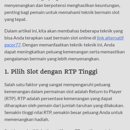
menyenangkan dan berpotensi menghasilkan keuntungan,
penting bagi pemain untuk memahami teknik bermain slot
yang tepat.
Dalam artikel ini, kita akan membahas beberapa teknik yang
bisa Anda terapkan saat bermain slot online di
link alternatif
gacor77
. Dengan memanfaatkan teknik-teknik ini, Anda
dapat meningkatkan peluang kemenangan serta memastikan
pengalaman bermain yang lebih menyenangkan.
1. Pilih Slot dengan RTP Tinggi
Salah satu faktor yang sangat mempengaruhi peluang
kemenangan dalam permainan slot adalah Return to Player
(RTP). RTP adalah persentase kemenangan yang dapat
diharapkan oleh pemain dari jumlah taruhan yang dilakukan.
Semakin tinggi nilai RTP, semakin besar peluang Anda untuk
memenangkan hadiah.