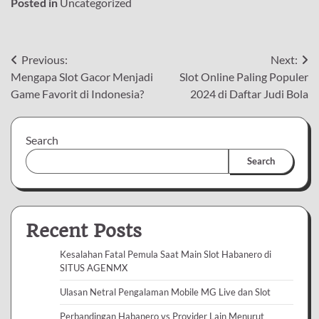
Posted in
Uncategorized
Post
Previous:
Next:
Mengapa Slot Gacor Menjadi
Slot Online Paling Populer
navigation
Game Favorit di Indonesia?
2024 di Daftar Judi Bola
Search
Search
Recent Posts
Kesalahan Fatal Pemula Saat Main Slot Habanero di
SITUS AGENMX
Ulasan Netral Pengalaman Mobile MG Live dan Slot
Perbandingan Habanero vs Provider Lain Menurut