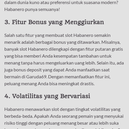
dalam dunia kuno atau preferensi untuk suasana modern?
Habanero punya semuanya!
3. Fitur Bonus yang Menggiurkan
Salah satu fitur yang membuat slot Habanero semakin
menarik adalah berbagai bonus yang ditawarkan. Misalnya,
banyak slot Habanero dilengkapi dengan fitur putaran gratis
yang bisa memberi Anda kesempatan tambahan untuk
menang tanpa harus mengeluarkan uang lebih. Selain itu, ada
juga bonus deposit yang dapat Anda manfaatkan saat
bermain di Garuda69. Dengan memanfaatkan fitur ini,
peluang menang Anda bisa meningkat drastis.
4. Volatilitas yang Bervariasi
Habanero menawarkan slot dengan tingkat volatilitas yang
berbeda-beda. Apakah Anda seorang pemain yang menyukai
risiko tinggi dengan peluang menang besar atau lebih suka