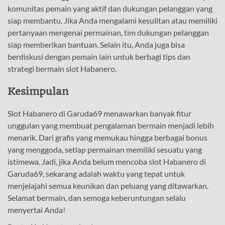
komunitas pemain yang aktif dan dukungan pelanggan yang
siap membantu. Jika Anda mengalami kesulitan atau memiliki
pertanyaan mengenai permainan, tim dukungan pelanggan
siap memberikan bantuan. Selain itu, Anda juga bisa
berdiskusi dengan pemain lain untuk berbagi tips dan
strategi bermain slot Habanero.
Kesimpulan
Slot Habanero di Garuda69 menawarkan banyak fitur
unggulan yang membuat pengalaman bermain menjadi lebih
menarik. Dari grafis yang memukau hingga berbagai bonus
yang menggoda, setiap permainan memiliki sesuatu yang
istimewa. Jadi, jika Anda belum mencoba slot Habanero di
Garuda69, sekarang adalah waktu yang tepat untuk
menjelajahi semua keunikan dan peluang yang ditawarkan.
Selamat bermain, dan semoga keberuntungan selalu
menyertai Anda!