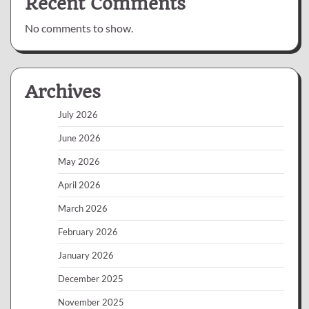
Recent Comments
No comments to show.
Archives
July 2026
June 2026
May 2026
April 2026
March 2026
February 2026
January 2026
December 2025
November 2025