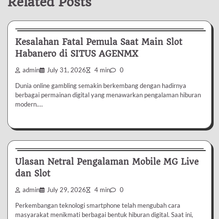
Related Posts
Uncategorized
Kesalahan Fatal Pemula Saat Main Slot
Habanero di SITUS AGENMX
admin
July 31, 2026
4 min
0
Dunia online gambling semakin berkembang dengan hadirnya
berbagai permainan digital yang menawarkan pengalaman hiburan
modern.…
Uncategorized
Ulasan Netral Pengalaman Mobile MG Live
dan Slot
admin
July 29, 2026
4 min
0
Perkembangan teknologi smartphone telah mengubah cara
masyarakat menikmati berbagai bentuk hiburan digital. Saat ini,