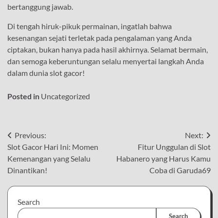
bertanggung jawab.
Di tengah hiruk-pikuk permainan, ingatlah bahwa
kesenangan sejati terletak pada pengalaman yang Anda
ciptakan, bukan hanya pada hasil akhirnya. Selamat bermain,
dan semoga keberuntungan selalu menyertai langkah Anda
dalam dunia slot gacor!
Posted in
Uncategorized
Post
Previous:
Next:
Slot Gacor Hari Ini: Momen
Fitur Unggulan di Slot
navigation
Kemenangan yang Selalu
Habanero yang Harus Kamu
Dinantikan!
Coba di Garuda69
Search
Search