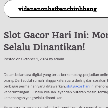
Skip
vidananonhatbanchinhhang
to
content
Slot Gacor Hari Ini: 
Selalu Dinantikan!
Posted on
October 1, 2024
by
admin
Dalam belantara digital yang terus berkembang, perjudian onli
orang. Dari sudut rumah hingga kafe, suara dering dan sorakan 
berbagai permainan yang ditawarkan,
slot gacor hari ini
menonjol
keberuntungan. Di balik kilauan layar dan putaran mesin, t
kemenangan yang selalu dinantikan.
Sebelum kita melangkah lebih jauh, penting untuk memahami apa 