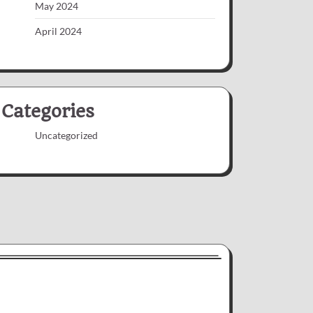
May 2024
April 2024
Categories
Uncategorized