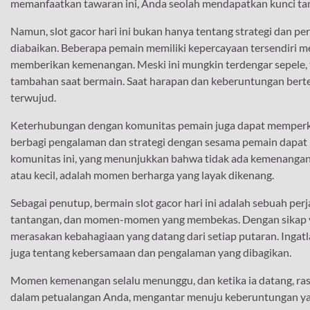
memanfaatkan tawaran ini, Anda seolah mendapatkan kunci ta
Namun, slot gacor hari ini bukan hanya tentang strategi dan p
diabaikan. Beberapa pemain memiliki kepercayaan tersendiri 
memberikan kemenangan. Meski ini mungkin terdengar sepele,
tambahan saat bermain. Saat harapan dan keberuntungan bert
terwujud.
Keterhubungan dengan komunitas pemain juga dapat memperka
berbagi pengalaman dan strategi dengan sesama pemain dapat 
komunitas ini, yang menunjukkan bahwa tidak ada kemenangan y
atau kecil, adalah momen berharga yang layak dikenang.
Sebagai penutup, bermain slot gacor hari ini adalah sebuah per
tantangan, dan momen-momen yang membekas. Dengan sikap ya
merasakan kebahagiaan yang datang dari setiap putaran. Ingatla
juga tentang kebersamaan dan pengalaman yang dibagikan.
Momen kemenangan selalu menunggu, dan ketika ia datang, rasa
dalam petualangan Anda, mengantar menuju keberuntungan ya