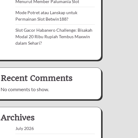
Menurut Member Palumania Slot
Mode Potret atau Lanskap untuk
Permainan Slot Betwin188?
Slot Gacor Habanero Challenge: Bisakah
Modal 20 Ribu Rupiah Tembus Maxwin
dalam Sehari?
Recent Comments
No comments to show.
Archives
July 2026