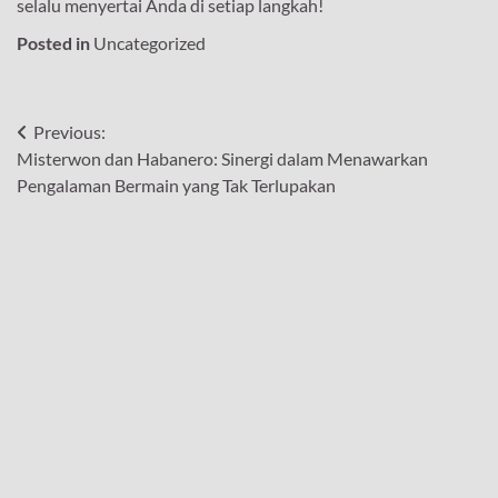
selalu menyertai Anda di setiap langkah!
Posted in
Uncategorized
Post
Previous:
Misterwon dan Habanero: Sinergi dalam Menawarkan
navigation
Pengalaman Bermain yang Tak Terlupakan