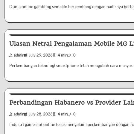
Dunia online gambling semakin berkembang dengan hadirnya berb
Uncategorized
Ulasan Netral Pengalaman Mobile MG Li
admin
July 29, 2026
4 min
0
Perkembangan teknologi smartphone telah mengubah cara masyaraka
Uncategorized
Perbandingan Habanero vs Provider La
admin
July 28, 2026
4 min
0
Industri game slot online terus mengalami perkembangan dengan 