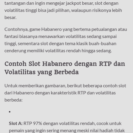
tantangan dan ingin mengejar jackpot besar, slot dengan
volatilitas tinggi bisa jadi pilihan, walaupun risikonya lebih
besar.
Contohnya, game Habanero yang bertema petualangan atau
fantasi biasanya menawarkan volatilitas sedang sampai
tinggi, sementara slot dengan tema klasik buah-buahan
cenderung memiliki volatilitas rendah hingga sedang.
Contoh Slot Habanero dengan RTP dan
Volatilitas yang Berbeda
Untuk memberikan gambaran, berikut beberapa contoh slot
dari Habanero dengan karakteristik RTP dan volatilitas
berbeda:
Slot A:
RTP 97% dengan volatilitas rendah, cocok untuk
pemain yang ingin sering menang meski nilai hadiah tidak