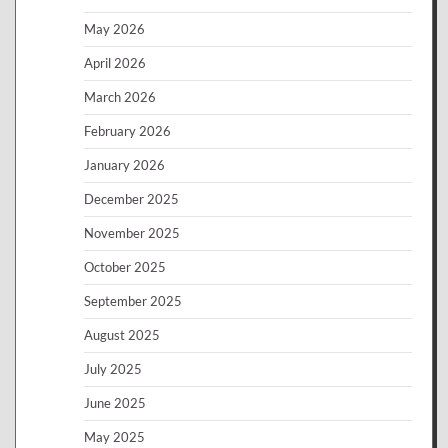
May 2026
April 2026
March 2026
February 2026
January 2026
December 2025
November 2025
October 2025
September 2025
August 2025
July 2025
June 2025
May 2025