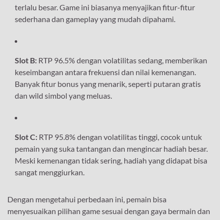
terlalu besar. Game ini biasanya menyajikan fitur-fitur
sederhana dan gameplay yang mudah dipahami.
Slot B:
RTP 96.5% dengan volatilitas sedang, memberikan
keseimbangan antara frekuensi dan nilai kemenangan.
Banyak fitur bonus yang menarik, seperti putaran gratis
dan wild simbol yang meluas.
Slot C:
RTP 95.8% dengan volatilitas tinggi, cocok untuk
pemain yang suka tantangan dan mengincar hadiah besar.
Meski kemenangan tidak sering, hadiah yang didapat bisa
sangat menggiurkan.
Dengan mengetahui perbedaan ini, pemain bisa
menyesuaikan pilihan game sesuai dengan gaya bermain dan