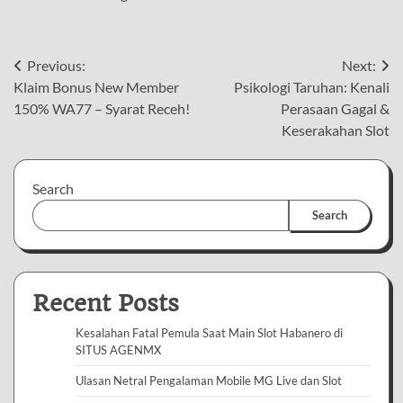
Post
Previous:
Next:
Klaim Bonus New Member
Psikologi Taruhan: Kenali
navigation
150% WA77 – Syarat Receh!
Perasaan Gagal &
Keserakahan Slot
Search
Search
Recent Posts
Kesalahan Fatal Pemula Saat Main Slot Habanero di
SITUS AGENMX
Ulasan Netral Pengalaman Mobile MG Live dan Slot