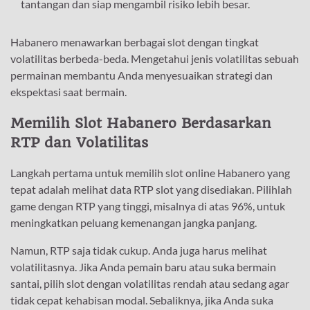
tantangan dan siap mengambil risiko lebih besar.
Habanero menawarkan berbagai slot dengan tingkat
volatilitas berbeda-beda. Mengetahui jenis volatilitas sebuah
permainan membantu Anda menyesuaikan strategi dan
ekspektasi saat bermain.
Memilih Slot Habanero Berdasarkan
RTP dan Volatilitas
Langkah pertama untuk memilih slot online Habanero yang
tepat adalah melihat data RTP slot yang disediakan. Pilihlah
game dengan RTP yang tinggi, misalnya di atas 96%, untuk
meningkatkan peluang kemenangan jangka panjang.
Namun, RTP saja tidak cukup. Anda juga harus melihat
volatilitasnya. Jika Anda pemain baru atau suka bermain
santai, pilih slot dengan volatilitas rendah atau sedang agar
tidak cepat kehabisan modal. Sebaliknya, jika Anda suka