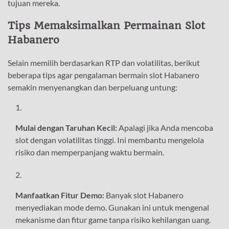
tujuan mereka.
Tips Memaksimalkan Permainan Slot
Habanero
Selain memilih berdasarkan RTP dan volatilitas, berikut
beberapa tips agar pengalaman bermain slot Habanero
semakin menyenangkan dan berpeluang untung:
Mulai dengan Taruhan Kecil:
Apalagi jika Anda mencoba
slot dengan volatilitas tinggi. Ini membantu mengelola
risiko dan memperpanjang waktu bermain.
Manfaatkan Fitur Demo:
Banyak slot Habanero
menyediakan mode demo. Gunakan ini untuk mengenal
mekanisme dan fitur game tanpa risiko kehilangan uang.