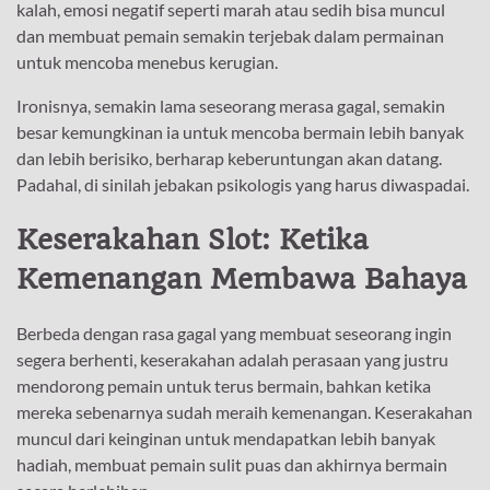
kalah, emosi negatif seperti marah atau sedih bisa muncul
dan membuat pemain semakin terjebak dalam permainan
untuk mencoba menebus kerugian.
Ironisnya, semakin lama seseorang merasa gagal, semakin
besar kemungkinan ia untuk mencoba bermain lebih banyak
dan lebih berisiko, berharap keberuntungan akan datang.
Padahal, di sinilah jebakan psikologis yang harus diwaspadai.
Keserakahan Slot: Ketika
Kemenangan Membawa Bahaya
Berbeda dengan rasa gagal yang membuat seseorang ingin
segera berhenti, keserakahan adalah perasaan yang justru
mendorong pemain untuk terus bermain, bahkan ketika
mereka sebenarnya sudah meraih kemenangan. Keserakahan
muncul dari keinginan untuk mendapatkan lebih banyak
hadiah, membuat pemain sulit puas dan akhirnya bermain