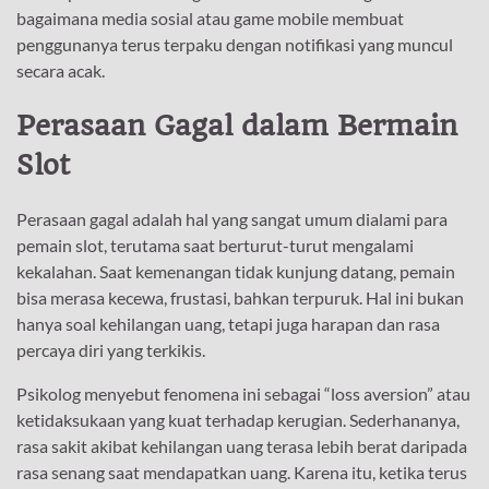
bagaimana media sosial atau game mobile membuat
penggunanya terus terpaku dengan notifikasi yang muncul
secara acak.
Perasaan Gagal dalam Bermain
Slot
Perasaan gagal adalah hal yang sangat umum dialami para
pemain slot, terutama saat berturut-turut mengalami
kekalahan. Saat kemenangan tidak kunjung datang, pemain
bisa merasa kecewa, frustasi, bahkan terpuruk. Hal ini bukan
hanya soal kehilangan uang, tetapi juga harapan dan rasa
percaya diri yang terkikis.
Psikolog menyebut fenomena ini sebagai “loss aversion” atau
ketidaksukaan yang kuat terhadap kerugian. Sederhananya,
rasa sakit akibat kehilangan uang terasa lebih berat daripada
rasa senang saat mendapatkan uang. Karena itu, ketika terus