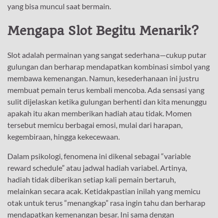
yang bisa muncul saat bermain.
Mengapa Slot Begitu Menarik?
Slot adalah permainan yang sangat sederhana—cukup putar
gulungan dan berharap mendapatkan kombinasi simbol yang
membawa kemenangan. Namun, kesederhanaan ini justru
membuat pemain terus kembali mencoba. Ada sensasi yang
sulit dijelaskan ketika gulungan berhenti dan kita menunggu
apakah itu akan memberikan hadiah atau tidak. Momen
tersebut memicu berbagai emosi, mulai dari harapan,
kegembiraan, hingga kekecewaan.
Dalam psikologi, fenomena ini dikenal sebagai “variable
reward schedule” atau jadwal hadiah variabel. Artinya,
hadiah tidak diberikan setiap kali pemain bertaruh,
melainkan secara acak. Ketidakpastian inilah yang memicu
otak untuk terus “menangkap” rasa ingin tahu dan berharap
mendapatkan kemenangan besar. Ini sama dengan