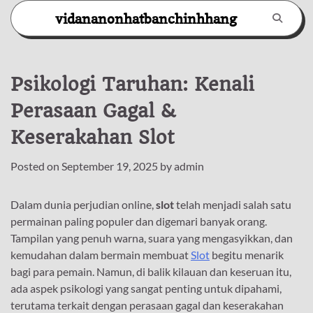
Skip
vidananonhatbanchinhhang
to
content
Psikologi Taruhan: Kenali
Perasaan Gagal &
Keserakahan Slot
Posted on
September 19, 2025
by
admin
Dalam dunia perjudian online,
slot
telah menjadi salah satu
permainan paling populer dan digemari banyak orang.
Tampilan yang penuh warna, suara yang mengasyikkan, dan
kemudahan dalam bermain membuat
Slot
begitu menarik
bagi para pemain. Namun, di balik kilauan dan keseruan itu,
ada aspek psikologi yang sangat penting untuk dipahami,
terutama terkait dengan perasaan gagal dan keserakahan