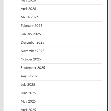
May 2026
April 2026
March 2026
February 2026
January 2026
December 2025
November 2025
October 2025
September 2025
August 2025
July 2025
June 2025
May 2025
April 2025