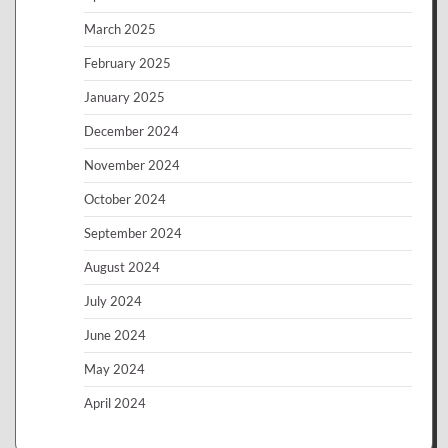
March 2025
February 2025
January 2025
December 2024
November 2024
October 2024
September 2024
August 2024
July 2024
June 2024
May 2024
April 2024