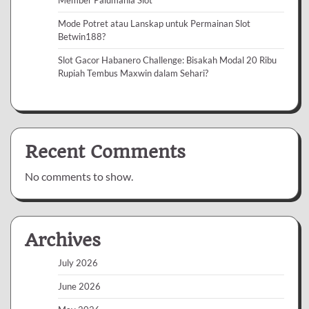
Mode Potret atau Lanskap untuk Permainan Slot
Betwin188?
Slot Gacor Habanero Challenge: Bisakah Modal 20 Ribu
Rupiah Tembus Maxwin dalam Sehari?
Recent Comments
No comments to show.
Archives
July 2026
June 2026