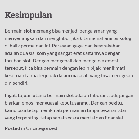
Kesimpulan
Bermain
slot
memang bisa menjadi pengalaman yang
menyenangkan dan menghibur jika kita memahami psikologi
di balik permainan ini. Perasaan gagal dan keserakahan
adalah dua sisi koin yang sangat erat kaitannya dengan
taruhan slot. Dengan mengenali dan mengelola emosi
tersebut, kita bisa bermain dengan lebih bijak, menikmati
keseruan tanpa terjebak dalam masalah yang bisa merugikan
diri sendiri.
Ingat, tujuan utama bermain slot adalah hiburan. Jadi, jangan
biarkan emosi menguasai keputusanmu. Dengan begitu,
kamu bisa tetap menikmati permainan tanpa tekanan, dan
yang terpenting, tetap sehat secara mental dan finansial.
Posted in
Uncategorized