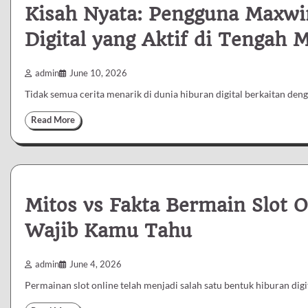
Kisah Nyata: Pengguna Max
Digital yang Aktif di Tengah 
admin
June 10, 2026
Tidak semua cerita menarik di dunia hiburan digital berkaitan den
Read More
Mitos vs Fakta Bermain Slot 
Wajib Kamu Tahu
admin
June 4, 2026
Permainan slot online telah menjadi salah satu bentuk hiburan dig