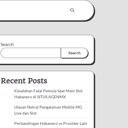
Search
Search
Recent Posts
Kesalahan Fatal Pemula Saat Main Slot
Habanero di SITUS AGENMX
Ulasan Netral Pengalaman Mobile MG
Live dan Slot
Perbandingan Habanero vs Provider Lain