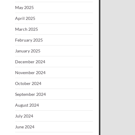
May 2025
April 2025
March 2025
February 2025
January 2025
December 2024
November 2024
October 2024
September 2024
August 2024
July 2024
June 2024