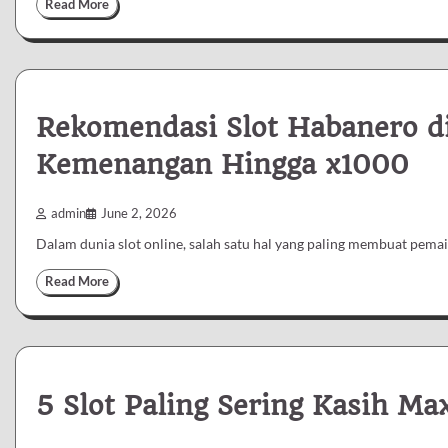
Read More
Rekomendasi Slot Habanero di
Kemenangan Hingga x1000
admin
June 2, 2026
Dalam dunia slot online, salah satu hal yang paling membuat pem
Read More
5 Slot Paling Sering Kasih Ma