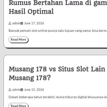
Rumus Bertahan Lama di game
Hasil Optimal
admin
June 17, 2026
Banyak pemain slot online punya satu tujuan yang sama: bisa ber
Read More
Musang 178 vs Situs Slot Lai
Musang 178?
admin
June 15, 2026
Dalam beberapa tahun terakhir, dunia hiburan digital khususnya sl
Read More