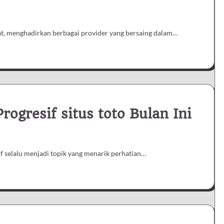
at, menghadirkan berbagai provider yang bersaing dalam…
ogresif situs toto Bulan Ini
if selalu menjadi topik yang menarik perhatian…