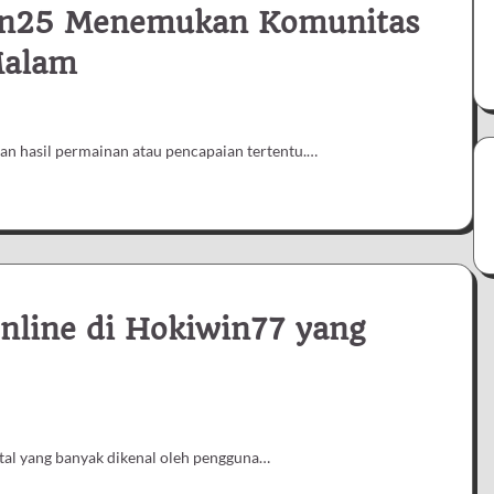
win25 Menemukan Komunitas
Malam
gan hasil permainan atau pencapaian tertentu.…
Online di Hokiwin77 yang
ital yang banyak dikenal oleh pengguna…