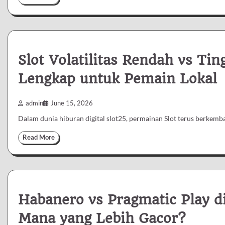
Slot Volatilitas Rendah vs Tin
Lengkap untuk Pemain Lokal
admin
June 15, 2026
Dalam dunia hiburan digital slot25, permainan Slot terus berkemb
Read More
Habanero vs Pragmatic Play 
Mana yang Lebih Gacor?